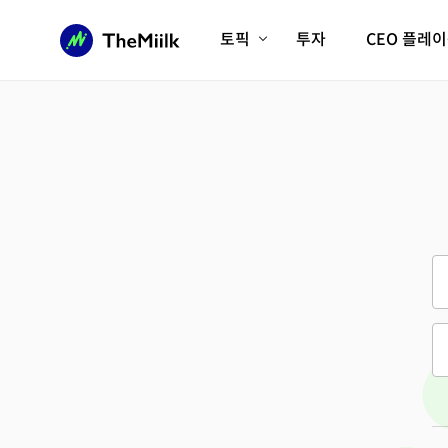
토픽
투자
CEO 플레
에이전틱AI시대
롱제비티/헬스케어
인프라/에너지
미국대전환
피지컬AI/로봇
디지털자산
AX비즈니스혁명
미래 교육/직업
전체 기사 보기