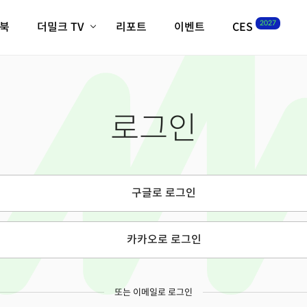
2027
이북
더밀크 TV
리포트
이벤트
CES
전체기사
K-웨이브
최신비디오
비디오
스타트업
혁신원정대
역사 및 개요
로그인
인자기(사람,돈,기술 이야기)
필드 가이드
크리스의 뉴욕 시그널
CES2027 with TheM
더밀크 아카데미
구글로 로그인
더웨이브/트렌드쇼
밸리토크
카카오로 로그인
또는 이메일로 로그인