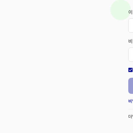
이
비
check_bo
비
더