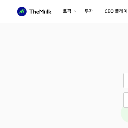
토픽
투자
CEO 플레
에이전틱AI시대
롱제비티/헬스케어
인프라/에너지
미국대전환
피지컬AI/로봇
디지털자산
AX비즈니스혁명
미래 교육/직업
전체 기사 보기