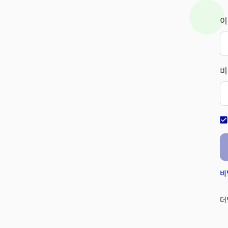
이
비
check_bo
비
더