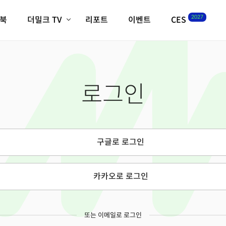
2027
이북
더밀크 TV
리포트
이벤트
CES
전체기사
K-웨이브
최신비디오
비디오
스타트업
혁신원정대
역사 및 개요
로그인
인자기(사람,돈,기술 이야기)
필드 가이드
크리스의 뉴욕 시그널
CES2027 with TheM
더밀크 아카데미
구글로 로그인
더웨이브/트렌드쇼
밸리토크
카카오로 로그인
또는 이메일로 로그인