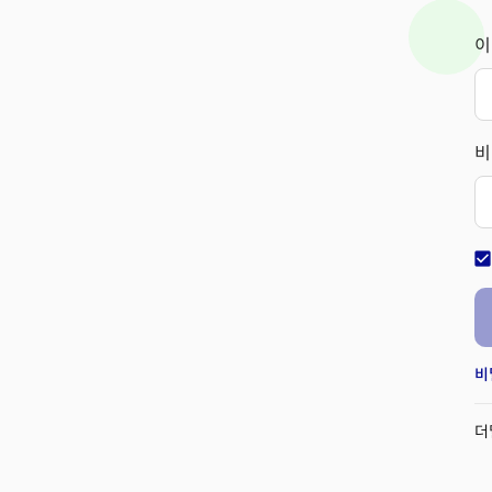
이
비
check_bo
비
더