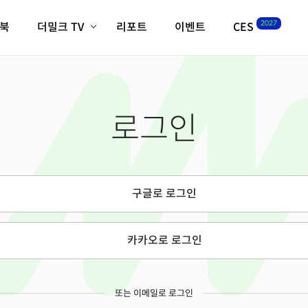
2027
이북
더밀크 TV
리포트
이벤트
CES
전체기사
K-웨이브
최신비디오
비디오
스타트업
혁신원정대
역사 및 개요
로그인
인자기(사람,돈,기술 이야기)
필드 가이드
크리스의 뉴욕 시그널
CES2027 with TheM
더밀크 아카데미
구글로 로그인
더웨이브/트렌드쇼
밸리토크
카카오로 로그인
또는 이메일로 로그인