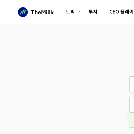
토픽
투자
CEO 플레
에이전틱AI시대
롱제비티/헬스케어
인프라/에너지
미국대전환
피지컬AI/로봇
디지털자산
AX비즈니스혁명
미래 교육/직업
전체 기사 보기