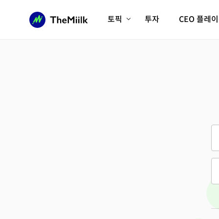
토픽
투자
CEO 플레
에이전틱AI시대
롱제비티/헬스케어
인프라/에너지
미국대전환
피지컬AI/로봇
디지털자산
AX비즈니스혁명
미래 교육/직업
전체 기사 보기