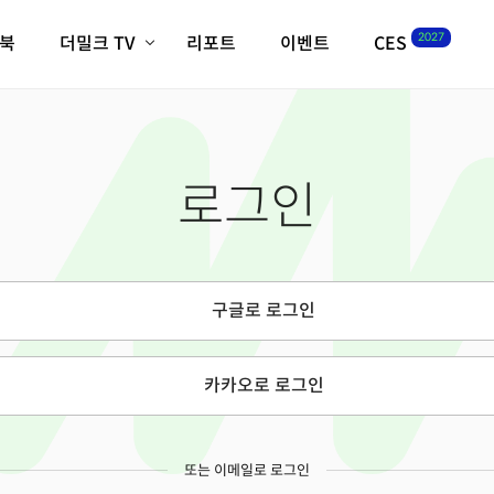
2027
이북
더밀크 TV
리포트
이벤트
CES
전체기사
K-웨이브
최신비디오
비디오
스타트업
혁신원정대
역사 및 개요
로그인
인자기(사람,돈,기술 이야기)
필드 가이드
크리스의 뉴욕 시그널
CES2027 with TheM
더밀크 아카데미
구글로 로그인
더웨이브/트렌드쇼
밸리토크
카카오로 로그인
또는 이메일로 로그인