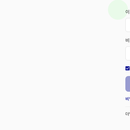
이
비
check_bo
비
더