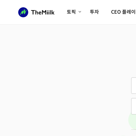
토픽
투자
CEO 플레
에이전틱AI시대
롱제비티/헬스케어
인프라/에너지
미국대전환
피지컬AI/로봇
디지털자산
AX비즈니스혁명
미래 교육/직업
전체 기사 보기