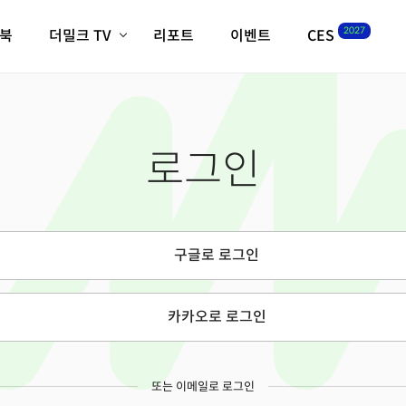
2027
이북
더밀크 TV
리포트
이벤트
CES
전체기사
K-웨이브
최신비디오
비디오
스타트업
혁신원정대
역사 및 개요
로그인
인자기(사람,돈,기술 이야기)
필드 가이드
크리스의 뉴욕 시그널
CES2027 with TheM
더밀크 아카데미
구글로 로그인
더웨이브/트렌드쇼
밸리토크
카카오로 로그인
또는 이메일로 로그인