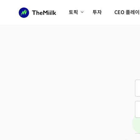
토픽
투자
CEO 플레
에이전틱AI시대
롱제비티/헬스케어
인프라/에너지
미국대전환
피지컬AI/로봇
디지털자산
AX비즈니스혁명
미래 교육/직업
전체 기사 보기