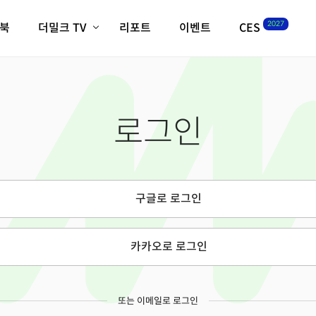
2027
이북
더밀크 TV
리포트
이벤트
CES
전체기사
K-웨이브
최신비디오
비디오
스타트업
혁신원정대
역사 및 개요
로그인
인자기(사람,돈,기술 이야기)
필드 가이드
크리스의 뉴욕 시그널
CES2027 with TheM
더밀크 아카데미
구글로 로그인
더웨이브/트렌드쇼
밸리토크
카카오로 로그인
또는 이메일로 로그인