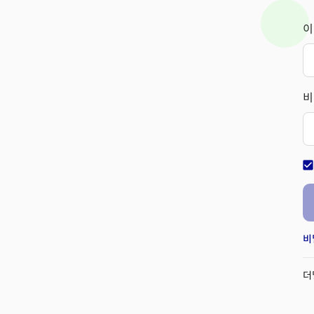
이
비
check_bo
비
더