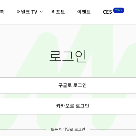
2027
이북
더밀크 TV
리포트
이벤트
CES
전체기사
K-웨이브
최신비디오
비디오
스타트업
혁신원정대
역사 및 개요
로그인
인자기(사람,돈,기술 이야기)
필드 가이드
크리스의 뉴욕 시그널
CES2027 with TheM
더밀크 아카데미
구글로 로그인
더웨이브/트렌드쇼
밸리토크
카카오로 로그인
또는 이메일로 로그인