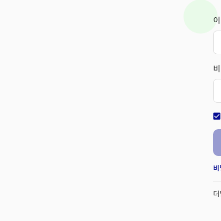
이
비
check_bo
비
더