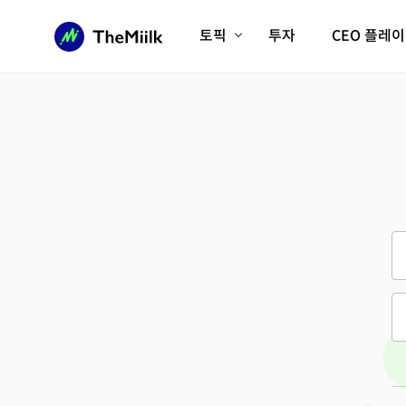
토픽
투자
CEO 플레
에이전틱AI시대
롱제비티/헬스케어
인프라/에너지
미국대전환
피지컬AI/로봇
디지털자산
AX비즈니스혁명
미래 교육/직업
전체 기사 보기