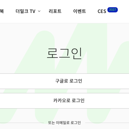
2027
이북
더밀크 TV
리포트
이벤트
CES
전체기사
K-웨이브
최신비디오
비디오
스타트업
혁신원정대
역사 및 개요
로그인
인자기(사람,돈,기술 이야기)
필드 가이드
크리스의 뉴욕 시그널
CES2027 with TheM
더밀크 아카데미
구글로 로그인
더웨이브/트렌드쇼
밸리토크
카카오로 로그인
또는 이메일로 로그인