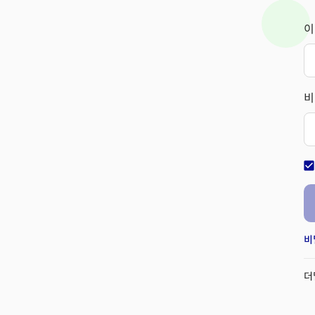
이
비
check_bo
비
더