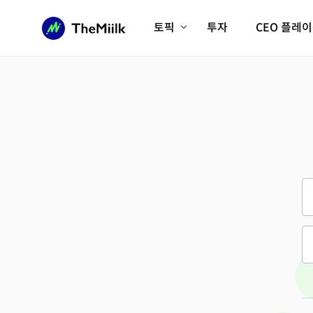
토픽
투자
CEO 플레
에이전틱AI시대
롱제비티/헬스케어
인프라/에너지
미국대전환
피지컬AI/로봇
디지털자산
AX비즈니스혁명
미래 교육/직업
전체 기사 보기