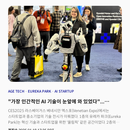
11~13일 서울 코엑스에서 열린 스마트테크코리아(STK) 2025는 이러한
변화의 흐름을 체감할 수 있는 현장이었다. 가전과 모바일을 넘어 건강,
안전, 고령화, 웰빙 등 다양한 삶의 문제에 기술이 답을 제시하고 있었다.
AI는 이제 ‘필요한 순간’이 아니라 ‘항상 존재하는 배경’으로 자리잡고
있다.CES를 시작으로 MWC, SXSW, GTC, 그리고 STK까지, 2025년 주요
글로벌 테크쇼에서 포착된 기술의 흐름을 ‘일상을 재정의하는 5가지
라이프테크 트렌드’로 정리해봤다.
AGE TECH
EUREKA PARK
AI STARTUP
"가장 인간적인 AI 기술이 눈앞에 와 있었다"...
유레카파크 집중 분석
CES2025 라스베이거스 베네시안 엑스포(Venetian Expo)에서는
스타트업과 중소기업의 기술 전시가 이뤄졌다. 1층의 유레카 파크(Eureka
Park)는 혁신 기술과 스타트업을 위한 '올림픽' 같은 공간이었다. 2층의
스마트홈, 디지털헬스케어, 푸드테크 전시도 당장 구매해서 써보고 싶은