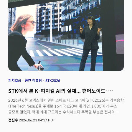
행사는 전시 면적만도 10만 제곱미터를 넘는 거대한 규모였다. 1,117개
기업이 참가해 4,486개의 전시품을 쏟아냈고, 이 가운데 세계 최초로
데뷔한 AI 모델·칩·로봇 등 혁신 제품만 351개에 달했다. 행사의 참가국은
100개국을 넘고, 140여 개의 포럼과 함께 열려 오프라인 참가자만 40만
명을 돌파해 찌는 듯한 상하이의 열기를 더욱 뜨겁게 달구었다.
피지컬AI
공간 컴퓨팅
STK2026
STK에서 본 K-피지컬 AI의 실체... 휴머노이드·
공간지능·스마트 안경
2026년 6월 코엑스에서 열린 스마트 테크 코리아(STK 2026)는 기술융합
(The Tech Nexus)을 주제로 16개국 620여 개 기업, 1,800여 개 부스
규모로 열렸다. 역대 최대 규모라는 수식어보다 주목할 부분은 전시의
무게중심이 이동했다는 사실이다. 2025년 행사가 헬스케어·웨어러블·XR
전진수
2026.06.21 04:17 PDT
영역에서 AI가 일상의 배경으로 스며드는 모습을 보여줬다면, 2026년의
STK는 AI가 스크린 밖으로 나와 물리적 공간을 이해하고 행동하는 단계로