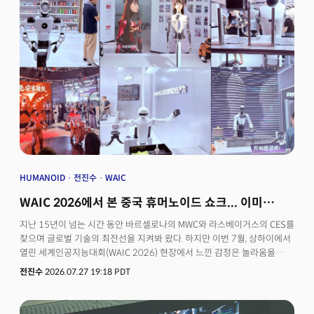
HUMANOID
전진수
WAIC
WAIC 2026에서 본 중국 휴머노이드 쇼크... 이미
사람의 일을 하고 있었다
지난 15년이 넘는 시간 동안 바르셀로나의 MWC와 라스베이거스의 CES를
찾으며 글로벌 기술의 최전선을 지켜봐 왔다. 하지만 이번 7월, 상하이에서
열린 세계인공지능대회(WAIC 2026) 현장에서 느낀 감정은 놀라움을
넘어선 경외심에 가까웠다.WAIC는 중국이 AI 기술력을 전 세계에
전진수
2026.07.27 19:18 PDT
과시하고, 글로벌 기술 표준과 생태계를 주도하기 위해 국가적 역량을
총동원하는 최대 규모의 인공지능 행사다. 엑스포(Expo), 장장
(Zhangjiang), 웨스트 번드(West Bund) 3개 클러스터에서 열린 이번