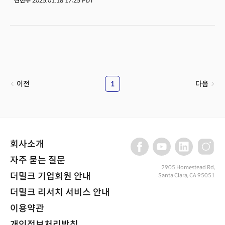
전진수
2025.01.18 17:25 PDT
실용성 높은 제품이 전시 돼 참관객들의 큰 관심을 모았다. 올해 CES 2025
에 참석한 4500개 전시 중 유레카 파크에는 1400여개의 스타트업이
제품과 서비스를 알리기 위해 열띤 경연을 펼쳤다. 그 중 한국 기업은
625개(48%)가 넘게 전시하며 한국의 위상을 높였으며, LVCC와 달리 전시
중반이 넘어가도 관람객이 인산인해를 이루는 스타트업의 뜨거운 열정을
느낄 수 있었던 곳이기도 하다. 유레카관을 포함한 베네시안 엑스포에서는
어떤 기술들과 기업들의 제품들이 눈길을 끌었을까? CES 혁신상
수여작들을 통해 어떤 기술이 주목받고 있는지, 우리가 얻어가야 할
이전
1
다음
인사이트는 무엇이었을까?
회사소개
자주 묻는 질문
2905 Homestead Rd,
더밀크 기업회원 안내
Santa Clara, CA 95051
더밀크 리서치 서비스 안내
이용약관
개인정보처리방침