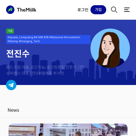
로그인
가입
서울
#Spatial_Computing #AI #AR #VR #Metaverse #Investment
#Startup #Emerging_Tech
전진수
볼드스텝 대표, 공간지능/공간컴퓨팅 전문가, (전)
슈퍼랩스 대표, (전)SK텔레콤 부사장
News