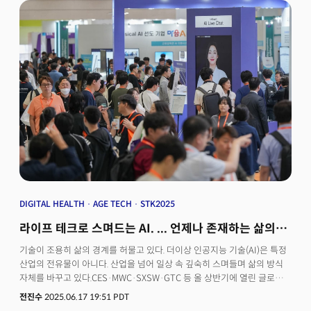
진입했음을 증명했다. AI, 빅데이터, 로보틱스, 스마트 물류, 보안, XR·
공간컴퓨팅이 하나의 기술 비즈니스 플랫폼으로 묶이며 제조·유통·소비
전 영역의 AI 전환을 한자리에서 보여준 셈이다.같은 시기 열린 코리아
메타버스 페스티벌(KMF 2026) 역시 XR·공간컴퓨팅·디지털트윈·AI가
하나의 흐름으로 연결되고 있음을 보여줬다. 필자는 기조강연에서 "AI는 더
이상 스크린 안에 머무르지 않는다"는 메시지를 전했다. 그 메시지를 가장
생생하게 증명한 것은 강연장이 아니라 전시장 그 자체였다. 층마다 펼쳐진
부스들은 AI가 어떻게 현실의 몸을 입고 있는지를 데이터가 아닌 실물로
보여주고 있었다.🚀 더밀크 멤버 가입하고 주 3~4회 뷰스레터 무료로
받아보기
DIGITAL HEALTH
AGE TECH
STK2025
라이프 테크로 스며드는 AI. ... 언제나 존재하는 삶의
배경
기술이 조용히 삶의 경계를 허물고 있다. 더이상 인공지능 기술(AI)은 특정
산업의 전유물이 아니다. 산업을 넘어 일상 속 깊숙히 스며들며 삶의 방식
자체를 바꾸고 있다.CES·MWC·SXSW·GTC 등 올 상반기에 열린 글로벌
기술 박람회에서는 하나의 흐름을 공유했다. 기술은 이제 기능 중심에서
전진수
2025.06.17 19:51 PDT
벗어나, 인간 중심의 삶을 설계하는 단계로 접어들고 있다는 것. 지난