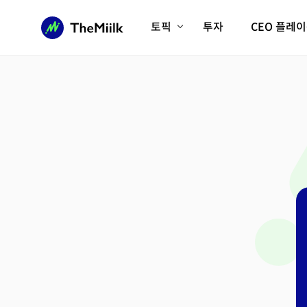
토픽
투자
CEO 플레
에이전틱AI시대
롱제비티/헬스케어
인프라/에너지
미국대전환
피지컬AI/로봇
디지털자산
AX비즈니스혁명
미래 교육/직업
전체 기사 보기