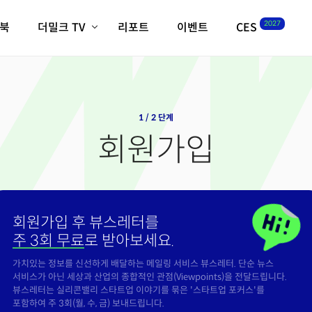
2027
이북
더밀크 TV
리포트
이벤트
CES
전체기사
K-웨이브
최신비디오
비디오
스타트업
혁신원정대
역사 및 개요
인자기(사람,돈,기술 이야기)
1 / 2 단계
필드 가이드
회원가입
크리스의 뉴욕 시그널
CES2027 with TheM
더밀크 아카데미
더웨이브/트렌드쇼
회원가입 후 뷰스레터를
밸리토크
주 3회 무료
로 받아보세요.
가치있는 정보를 신선하게 배달하는 메일링 서비스 뷰스레터. 단순 뉴스
서비스가 아닌 세상과 산업의 종합적인 관점(Viewpoints)을 전달드립니다.
뷰스레터는 실리콘밸리 스타트업 이야기를 묶은 '스타트업 포커스'를
포함하여 주 3회(월, 수, 금) 보내드립니다.