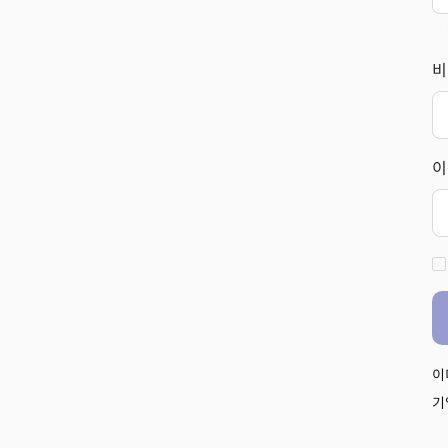
비
이
이
기