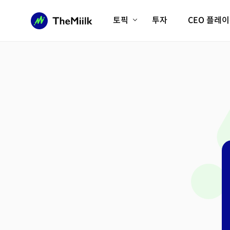
토픽
투자
CEO 플레
에이전틱AI시대
롱제비티/헬스케어
인프라/에너지
미국대전환
피지컬AI/로봇
디지털자산
AX비즈니스혁명
미래 교육/직업
전체 기사 보기