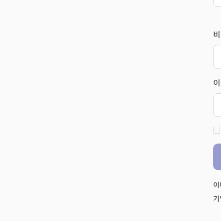
비
이
이
기