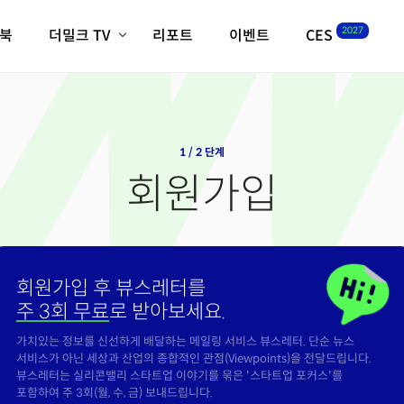
2027
이북
더밀크 TV
리포트
이벤트
CES
전체기사
K-웨이브
최신비디오
비디오
스타트업
혁신원정대
역사 및 개요
인자기(사람,돈,기술 이야기)
1 / 2 단계
필드 가이드
회원가입
크리스의 뉴욕 시그널
CES2027 with TheM
더밀크 아카데미
더웨이브/트렌드쇼
회원가입 후 뷰스레터를
밸리토크
주 3회 무료
로 받아보세요.
가치있는 정보를 신선하게 배달하는 메일링 서비스 뷰스레터. 단순 뉴스
서비스가 아닌 세상과 산업의 종합적인 관점(Viewpoints)을 전달드립니다.
뷰스레터는 실리콘밸리 스타트업 이야기를 묶은 '스타트업 포커스'를
포함하여 주 3회(월, 수, 금) 보내드립니다.