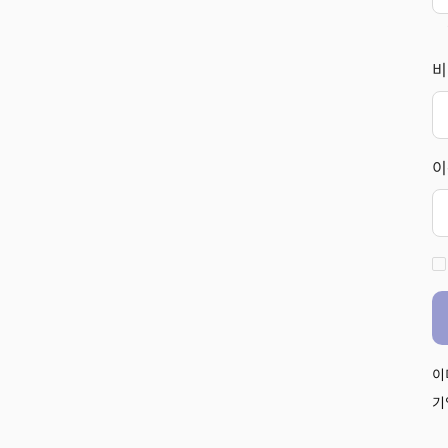
비
이
이
기