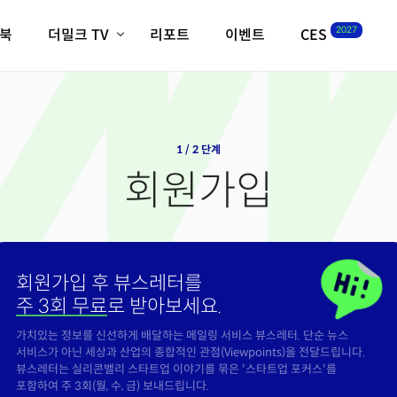
2027
이북
더밀크 TV
리포트
이벤트
CES
전체기사
K-웨이브
최신비디오
비디오
스타트업
혁신원정대
역사 및 개요
인자기(사람,돈,기술 이야기)
1 / 2 단계
필드 가이드
회원가입
크리스의 뉴욕 시그널
CES2027 with TheM
더밀크 아카데미
더웨이브/트렌드쇼
회원가입 후 뷰스레터를
밸리토크
주 3회 무료
로 받아보세요.
가치있는 정보를 신선하게 배달하는 메일링 서비스 뷰스레터. 단순 뉴스
서비스가 아닌 세상과 산업의 종합적인 관점(Viewpoints)을 전달드립니다.
뷰스레터는 실리콘밸리 스타트업 이야기를 묶은 '스타트업 포커스'를
포함하여 주 3회(월, 수, 금) 보내드립니다.