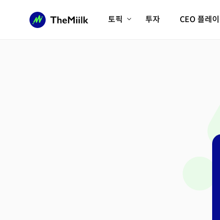
토픽
투자
CEO 플레
에이전틱AI시대
롱제비티/헬스케어
인프라/에너지
미국대전환
피지컬AI/로봇
디지털자산
AX비즈니스혁명
미래 교육/직업
전체 기사 보기