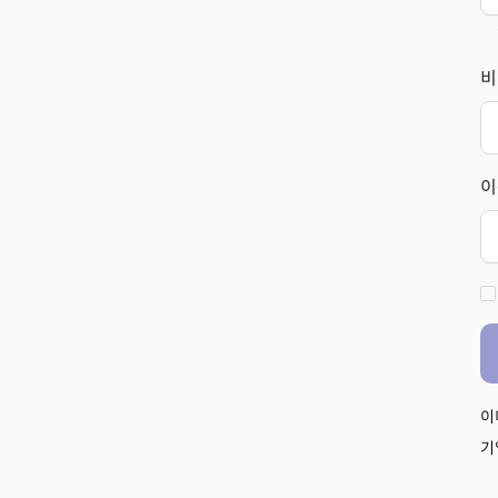
비
이
이
기