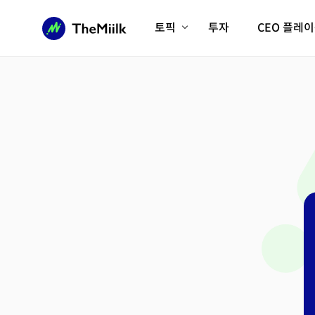
토픽
투자
CEO 플레
에이전틱AI시대
롱제비티/헬스케어
인프라/에너지
미국대전환
피지컬AI/로봇
디지털자산
AX비즈니스혁명
미래 교육/직업
전체 기사 보기