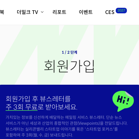
2027
이북
더밀크 TV
리포트
이벤트
CES
전체기사
K-웨이브
최신비디오
비디오
스타트업
혁신원정대
역사 및 개요
인자기(사람,돈,기술 이야기)
1 / 2 단계
필드 가이드
회원가입
크리스의 뉴욕 시그널
CES2027 with TheM
더밀크 아카데미
더웨이브/트렌드쇼
회원가입 후 뷰스레터를
밸리토크
주 3회 무료
로 받아보세요.
가치있는 정보를 신선하게 배달하는 메일링 서비스 뷰스레터. 단순 뉴스
서비스가 아닌 세상과 산업의 종합적인 관점(Viewpoints)을 전달드립니다.
뷰스레터는 실리콘밸리 스타트업 이야기를 묶은 '스타트업 포커스'를
포함하여 주 3회(월, 수, 금) 보내드립니다.