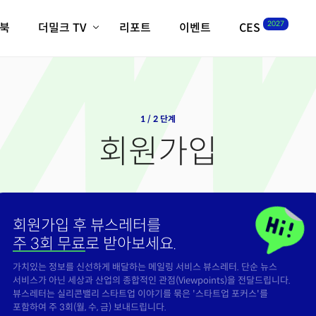
2027
이북
더밀크 TV
리포트
이벤트
CES
전체기사
K-웨이브
최신비디오
비디오
스타트업
혁신원정대
역사 및 개요
인자기(사람,돈,기술 이야기)
1 / 2 단계
필드 가이드
회원가입
크리스의 뉴욕 시그널
CES2027 with TheM
더밀크 아카데미
더웨이브/트렌드쇼
회원가입 후 뷰스레터를
밸리토크
주 3회 무료
로 받아보세요.
가치있는 정보를 신선하게 배달하는 메일링 서비스 뷰스레터. 단순 뉴스
서비스가 아닌 세상과 산업의 종합적인 관점(Viewpoints)을 전달드립니다.
뷰스레터는 실리콘밸리 스타트업 이야기를 묶은 '스타트업 포커스'를
포함하여 주 3회(월, 수, 금) 보내드립니다.