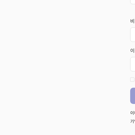
비
이
이
기