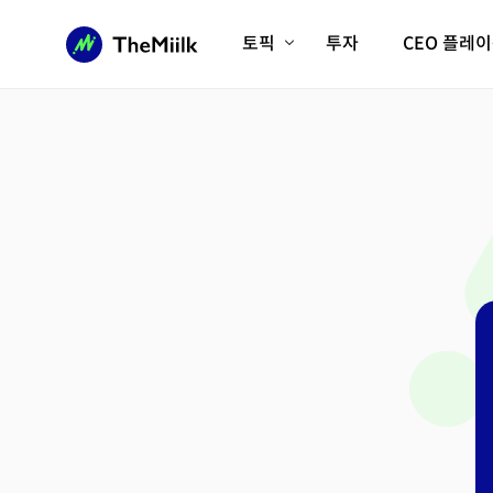
토픽
투자
CEO 플레
에이전틱AI시대
롱제비티/헬스케어
인프라/에너지
미국대전환
피지컬AI/로봇
디지털자산
AX비즈니스혁명
미래 교육/직업
전체 기사 보기