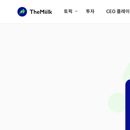
토픽
투자
CEO 플레
에이전틱AI시대
롱제비티/헬스케어
인프라/에너지
미국대전환
피지컬AI/로봇
디지털자산
AX비즈니스혁명
미래 교육/직업
전체 기사 보기