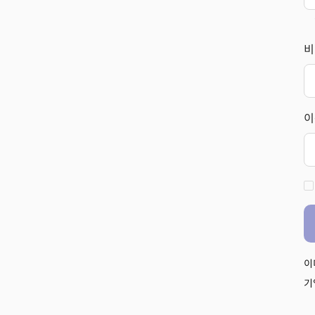
비
이
이
기