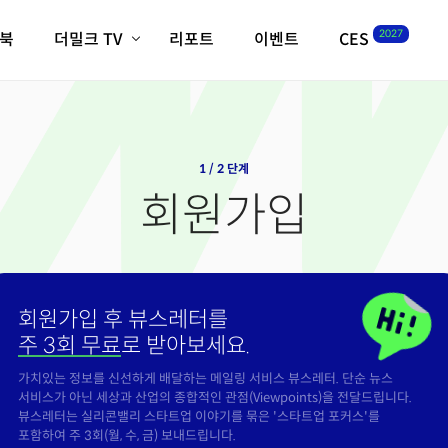
2027
이북
더밀크 TV
리포트
이벤트
CES
전체기사
K-웨이브
최신비디오
비디오
스타트업
혁신원정대
역사 및 개요
인자기(사람,돈,기술 이야기)
1 / 2 단계
필드 가이드
회원가입
크리스의 뉴욕 시그널
CES2027 with TheM
더밀크 아카데미
더웨이브/트렌드쇼
회원가입 후 뷰스레터를
밸리토크
주 3회 무료
로 받아보세요.
가치있는 정보를 신선하게 배달하는 메일링 서비스 뷰스레터. 단순 뉴스
서비스가 아닌 세상과 산업의 종합적인 관점(Viewpoints)을 전달드립니다.
뷰스레터는 실리콘밸리 스타트업 이야기를 묶은 '스타트업 포커스'를
포함하여 주 3회(월, 수, 금) 보내드립니다.