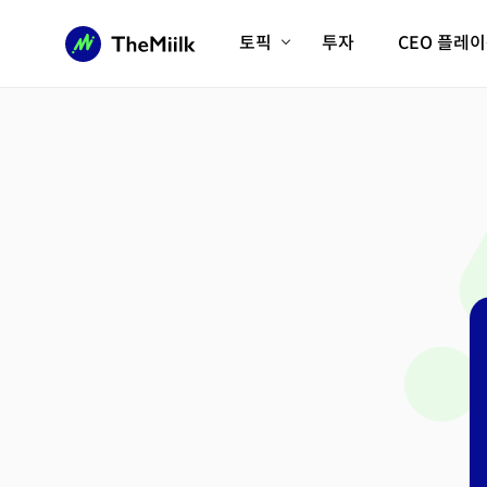
토픽
투자
CEO 플레
에이전틱AI시대
롱제비티/헬스케어
인프라/에너지
미국대전환
피지컬AI/로봇
디지털자산
AX비즈니스혁명
미래 교육/직업
전체 기사 보기