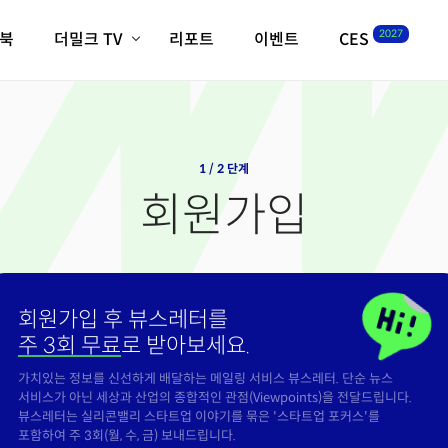
2027
이북
더밀크 TV
리포트
이벤트
CES
전체기사
K-웨이브
최신비디오
비디오
스타트업
혁신원정대
역사 및 개요
인자기(사람,돈,기술 이야기)
1 / 2 단계
필드 가이드
회원가입
크리스의 뉴욕 시그널
CES2027 with TheM
더밀크 아카데미
더웨이브/트렌드쇼
회원가입 후 뷰스레터를
밸리토크
주 3회 무료
로 받아보세요.
가치있는 정보를 신선하게 배달하는 메일링 서비스 뷰스레터. 단순 뉴스
서비스가 아닌 세상과 산업의 종합적인 관점(Viewpoints)을 전달드립니다.
뷰스레터는 실리콘밸리 스타트업 이야기를 묶은 '스타트업 포커스'를
포함하여 주 3회(월, 수, 금) 보내드립니다.