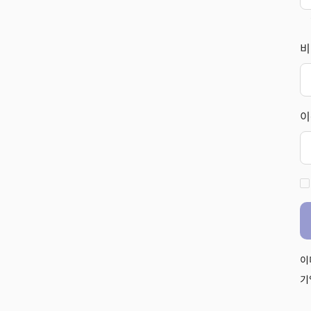
비
이
이
기