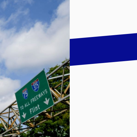
talk
LinkedIn
하기