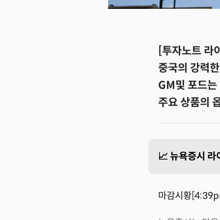
[투자노트 라이
중국의 강력한
GM및 포드는
주요 상품의 
📈 뉴욕증시 라
마감시황[4:39p