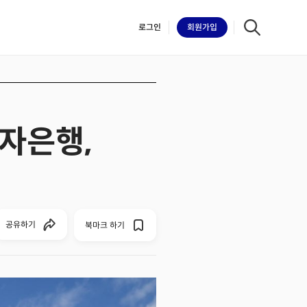
로그인
회원
가입
투자은행,
iilk
공유하기
북마크 하기