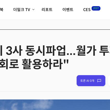
2027
이북
더밀크 TV
리포트
이벤트
CES
전체기사
K-웨이브
최신비디오
비디오
스타트업
혁신원정대
역사 및 개요
인자기(사람,돈,기술 이야기)
 3사 동시파업...월가 
필드 가이드
크리스의 뉴욕 시그널
CES2027 with TheM
기회로 활용하라"
더밀크 아카데미
더웨이브/트렌드쇼
밸리토크
토론 AI 0개