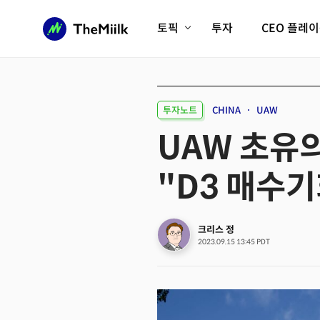
토픽
투자
CEO 플레
에이전틱AI시대
롱제비티/헬스케어
인프라/에너지
미국대전환
투자노트
CHINA
UAW
피지컬AI/로봇
디지털자산
UAW 초유의
AX비즈니스혁명
미래 교육/직업
"D3 매수
전체 기사 보기
크리스 정
2023.09.15 13:45 PDT