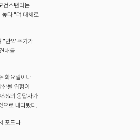
 모건스탠리는
 높다."며 대체로
 "만약 주가가
 견해를
음주 화요일이나
확산될 위험이
96%의 응답자가
 것으로 내다봤다.
서 포드나