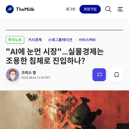
로그인
회원
가입
투자노트
거시경제
스태그플레이션
서비스PMI
"AI에 눈먼 시장"...실물경제는
조용한 침체로 진입하나?
크리스 정
2025.08.06 11:36 PDT