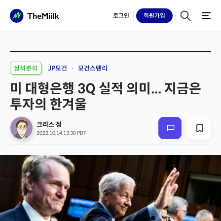
로그인
회원
가입
실적분석
JP모건
모건스탠리
미 대형은행 3Q 실적 의미... 지금은
투자의 한겨울
크리스 정
2022.10.14 13:30 PDT