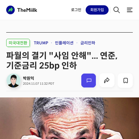
로그인
회원
가입
미국대전환
TRUMP
인플레이션
금리인하
파월의 결기 "사임 안해"... 연준,
기준금리 25bp 인하
박원익
2024.11.07 11:32 PDT