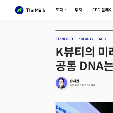
토픽
투자
CEO 플레
에이전틱AI시대
롱제비티/헬스케어
인프라/에너지
미국대전환
STANFORD
KBEAUTY
KDH
피지컬AI/로봇
디지털자산
K뷰티의 미래
AX비즈니스혁명
미래 교육/직업
공통 DNA는
전체 기사 보기
손재권
2025.09.29 02:05 PDT