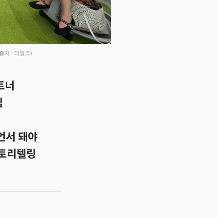
(출처 : 더밀크)
트너
심
언서 돼야
스토리텔링