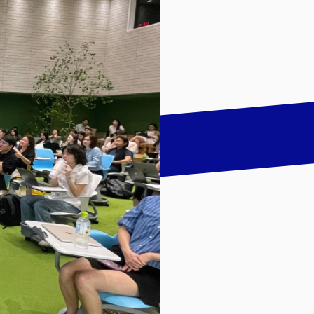
talk
LinkedIn
하기