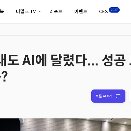
2027
이북
더밀크 TV
리포트
이벤트
CES
전체기사
K-웨이브
최신비디오
비디오
스타트업
혁신원정대
역사 및 개요
인자기(사람,돈,기술 이야기)
도 AI에 달렸다... 성
필드 가이드
크리스의 뉴욕 시그널
CES2027 with TheM
?
더밀크 아카데미
더웨이브/트렌드쇼
밸리토크
토론 AI 0개