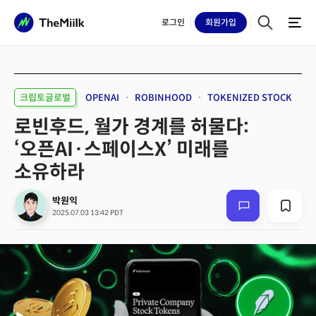
로그인
회원
가입
크립토글로벌
OPENAI
ROBINHOOD
TOKENIZED STOCK
로빈후드, 월가 경계를 허물다:
‘오픈AI·스페이스X’ 미래를
소유하라
박원익
2025.07.03 13:42 PDT