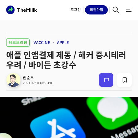
로그인
회원
가입
테크브리핑
VACCINE
APPLE
애플 인앱결제 제동 / 해커 증시테러
우려 / 바이든 초강수
권순우
2021.09.10 13:58 PDT