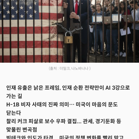
(출처 : 더밀크, 나노바나나 )
인재 유출은 낡은 프레임, 인재 순환 전략만이 AI 3강으로
가는 길
H-1B 비자 사태의 진짜 의미… 미국이 마음의 문도
닫는다
찰리 커크 피살로 보수 우파 결집... 관세, 경기둔화 등
맞물린 변곡점
빅테크와 인도가 타격... 미국의 정책 변화를 빨리 맞고