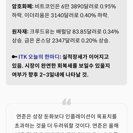
암호화폐:
비트코인은 6만 3890달러로 0.95%
하락. 이더리움은 3140달러로 0.40% 하락.
원자재:
크루드유는 배럴당 83.85달러로 0.34%
상승. 금은 온스당 2347달러로 0.20% 상승.
🔑
ITK 오늘의 한마디
: 실적장세가 이어지고
있음. 시장이 완연한 회복세를 보일수 있을지
여부가 향후 2~3일내에 나타날 것.
연준은 성장 둔화보다 인플레이션이 목표치를
초과하는 것을 더 두려워할 것이다. 연준은 올해