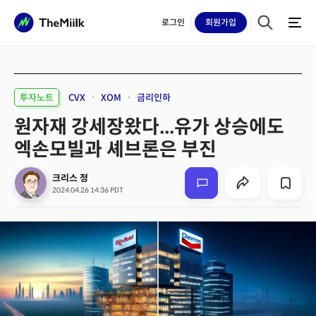
로그인
회원
가입
투자노트
CVX
XOM
금리인하
원자재 강세장왔다...유가 상승에도
엑손모빌과 셰브론은 부진
크리스 정
2024.04.26 14:36 PDT