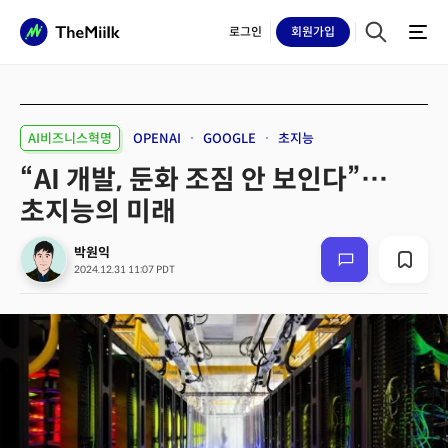
로그인
회원
가입
AI비즈니스혁명
OPENAI
GOOGLE
초지능
“AI 개발, 둔화 조짐 안 보인다”…
초지능의 미래
박원익
2024.12.31 11:07 PDT