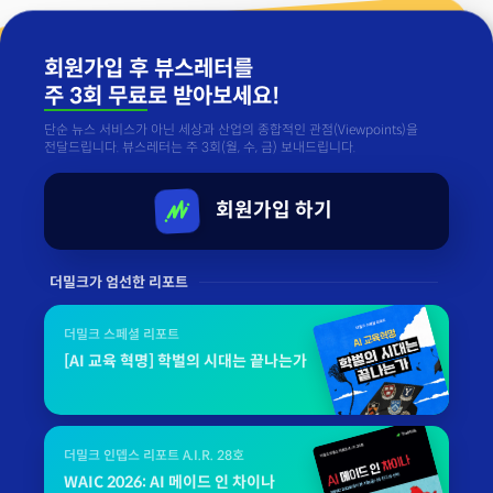
회원가입 후 뷰스레터를
주 3회 무료
로 받아보세요!
단순 뉴스 서비스가 아닌 세상과 산업의 종합적인 관점(Viewpoints)을
전달드립니다. 뷰스레터는 주 3회(월, 수, 금) 보내드립니다.
회원가입 하기
더밀크가 엄선한 리포트
더밀크 스페셜 리포트
[AI 교육 혁명] 학벌의 시대는 끝나는가
더밀크 인뎁스 리포트 A.I.R. 28호
WAIC 2026: AI 메이드 인 차이나