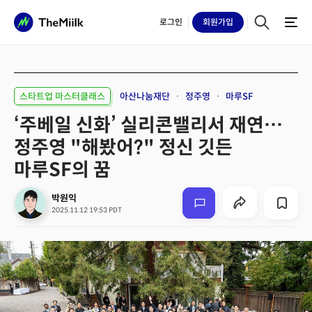
로그인
회원
가입
스타트업 마스터클래스
아산나눔재단
정주영
마루SF
‘주베일 신화’ 실리콘밸리서 재연…
정주영 "해봤어?" 정신 깃든
마루SF의 꿈
박원익
2025.11.12 19:53 PDT