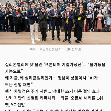
마루SF 개관식 현장
(출처 : 아산나눔재단)
실리콘밸리에 닻 올린 ‘프론티어 기업가정신’... “불가능을
가능으로”
왜 지금, 왜 실리콘밸리인가… 정남이 상임이사 “AI가
모든 산업 재편”
핵심 차별점은 주거 지원... 막대한 초기 비용 절약 효과
신뢰 기반의 선별된 커뮤니티… 와들, 오픈AI 해커톤 1위·
앳, YC 선발