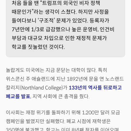
처음 들을 땐 “트럼프의 외국인 비자 정책
때문인가”라는 생각이 스쳤다. 하지만 사정을
들여다보니 ‘구조적’ 문제가 있었다. 등록자가
7년만에 1/3로 급감했으나 높은 운영비, 인건비
부담과 대규모 차입으로 인한 재정적 문제가
학교를 짓눌렀던 것이다.
놀랍게도 미국에는 지금 문닫는 대학이 많다. 특히
위스콘신 주 애슐랜드에 지난 1892년에 문을 연 노스랜드
칼리지(Northland College)가
133년의 역사를 뒤로하고
폐교를 발표
, 지역 사회에 큰 충격을 줬다.
이사회는 재정 위기를 돌파하기 위해 1,200만 달러 모금
캠페인을 벌였지만 실패했다. 폐교 시점에 재학생은
350명에 불과했고, 학교는 이미 8년째 적자를 이어오며