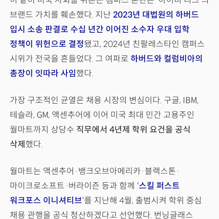
이 같이 미국 사회를 뒤흔든 캠퍼스 혼란은 ‘아이비 리그’의
브랜드 가치를 훼손했다. 지난
2023년 대법원의 하버드
입시 소송 판결로 수십 년간 이어진 소수자 우대 입학
정책이 위헌으로 결정
됐고, 2024년 친팔레스타인 캠퍼스
시위가 전국을 흔들었다. 그 여파로
하버드와 컬럼비아의
총장이 잇따라 사임
했다.
가장 구조적인 균열은 채용 시장의 변심이다. 구글, IBM,
테슬라, GM, 액센추어에 이어 미국 최대 민간 고용주인
월마트까지 상당수
직무에서 4년제 학위 요건을 공식
삭제
했다.
월마트는 액센추어·뱅크오브아메리카·블랙스톤·
마이크로소프트·버라이즌 등과 함께 '
스킬 퍼스트
워크포스 이니셔티브
'를 지난해 4월, 출범시켜 학위 중심
채용 관행을 공식 청산하겠다고 선언했다. 번닝글래스