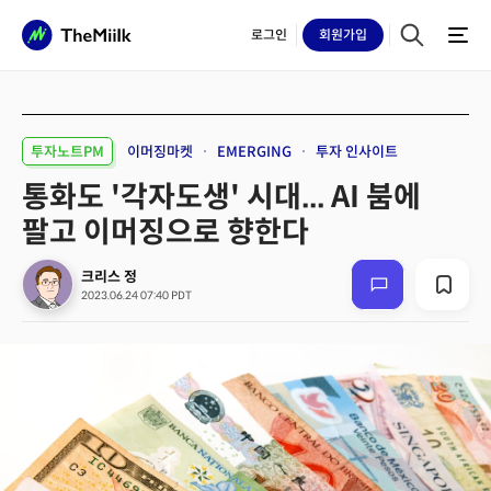
로그인
회원
가입
투자노트PM
이머징마켓
EMERGING
투자 인사이트
통화도 '각자도생' 시대... AI 붐에
팔고 이머징으로 향한다
크리스 정
2023.06.24 07:40 PDT