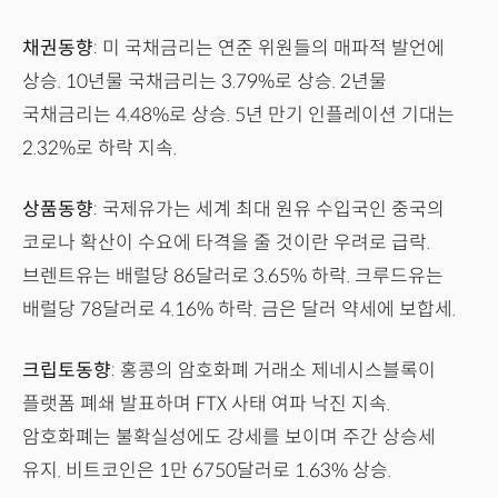
채권동향
: 미 국채금리는 연준 위원들의 매파적 발언에
상승. 10년물 국채금리는 3.79%로 상승. 2년물
국채금리는 4.48%로 상승. 5년 만기 인플레이션 기대는
2.32%로 하락 지속.
상품동향
: 국제유가는 세계 최대 원유 수입국인 중국의
코로나 확산이 수요에 타격을 줄 것이란 우려로 급락.
브렌트유는 배럴당 86달러로 3.65% 하락. 크루드유는
배럴당 78달러로 4.16% 하락. 금은 달러 약세에 보합세.
크립토동향
: 홍콩의 암호화폐 거래소 제네시스블록이
플랫폼 폐쇄 발표하며 FTX 사태 여파 낙진 지속.
암호화폐는 불확실성에도 강세를 보이며 주간 상승세
유지. 비트코인은 1만 6750달러로 1.63% 상승.