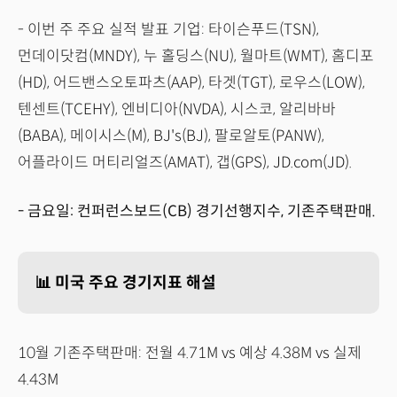
- 이번 주 주요 실적 발표 기업: 타이슨푸드(TSN),
먼데이닷컴(MNDY), 누 홀딩스(NU), 월마트(WMT), 홈디포
(HD), 어드밴스오토파츠(AAP), 타겟(TGT), 로우스(LOW),
텐센트(TCEHY), 엔비디아(NVDA), 시스코, 알리바바
(BABA), 메이시스(M), BJ's(BJ), 팔로알토(PANW),
어플라이드 머티리얼즈(AMAT), 갭(GPS), JD.com(JD).
- 금요일: 컨퍼런스보드(CB) 경기선행지수, 기존주택판매.
📊 미국 주요 경기지표 해설
10월 기존주택판매: 전월 4.71M vs 예상 4.38M vs 실제
4.43M