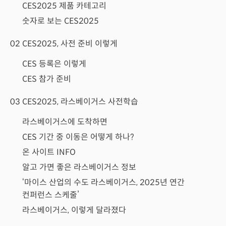
CES2025 제품 카테고리
숫자로 보는 CES2025
02 CES2025, 사전 준비 이렇게
CES 등록은 이렇게
CES 참가 준비
03 CES2025, 라스베이거스 사전학습
라스베이거스에 도착하면
CES 기간 중 이동은 어떻게 하나?
온 사이트 INFO
알고 가면 좋은 라스베이거스 정보
‘마이스 산업의 수도 라스베이거스, 2025년 연간
컨퍼런스 스케줄’
라스베이거스, 이렇게 달라졌다