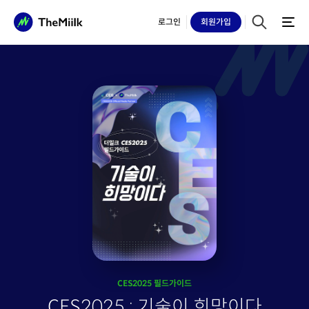
로그인
회원
가입
CES2025 필드가이드
CES2025 : 기술이 희망이다