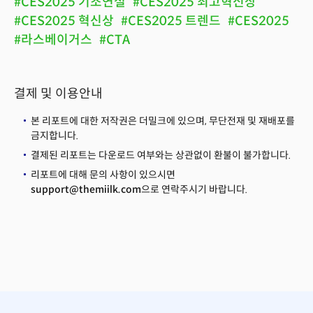
#CES2025 기조연설
#CES2025 최고혁신상
#CES2025 혁신상
#CES2025 트렌드
#CES2025
#라스베이거스
#CTA
결제 및 이용안내
본 리포트에 대한 저작권은 더밀크에 있으며, 무단전재 및 재배포를
금지합니다.
결제된 리포트는 다운로드 여부와는 상관없이 환불이 불가합니다.
리포트에 대해 문의 사항이 있으시면
support@themiilk.com
으로 연락주시기 바랍니다.