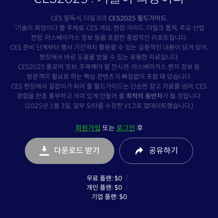
CES 필독서, 더밀크의
CES2025 필드가이드
.
'기술이 희망이다
'
를 주제로, CES 개요, 현장 가이드, 더밀크 톱픽, 주요 산업
전망, 라스베이거스 정보 등을 포함한 종합적인 리포트입니다.
CES 준비 단계부터 행사 기간까지 활용할 수 있는 실용적인 내용이 담겨 있어,
현장에서 바로 도움을 받을 수 있는 유용한 자료입니다.
CES2025 플로어 정보, 주목해야 할 전시관, 라스베이거스 현지 정보 등
방문객이 필요로 하는 핵심 콘텐츠가 빠짐없이 포함 돼 있습니다.
CES 현장에서 길잡이가 되어 줄 필드가이드는 단순한 참고 자료를 넘어, CES
경험을 한층 풍부하고 의미 있게 만들어 줄
최적의 동반자
가 될 것입니다.
(2025년 1월 3일, 일부 오타를 수정한 V1.2로 업데이트했습니다.)
회원가입
또는
로그인
후
다운로드
받기
공유
하기
무료 플랜
:
$0
개인 플랜
:
$0
기업 플랜
:
$0