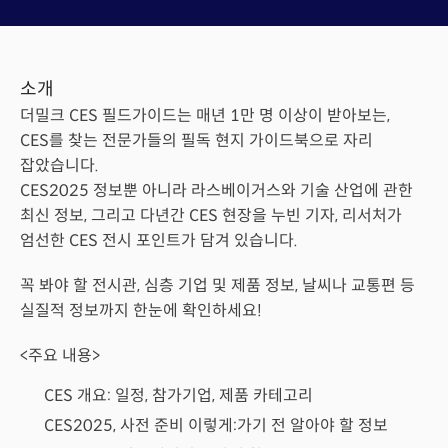
소개
더밀크 CES 필드가이드는 매년 1만 명 이상이 받아보는,
CES를 찾는 전문가들의 필독 현지 가이드북으로 자리
잡았습니다.
CES2025 정보뿐 아니라 라스베이거스와 기술 산업에 관한
최신 정보, 그리고 다년간 CES 현장을 누빈 기자, 리서처가
엄선한 CES 전시 포인트가 담겨 있습니다.
꼭 봐야 할 전시관, 심층 기업 및 제품 정보, 날씨나 교통편 등
실질적 정보까지 한눈에 확인하세요!
<주요 내용>
CES 개요: 일정, 참가기업, 제품 카테고리
CES2025, 사전 준비 이렇게:가기 전 알아야 할 정보