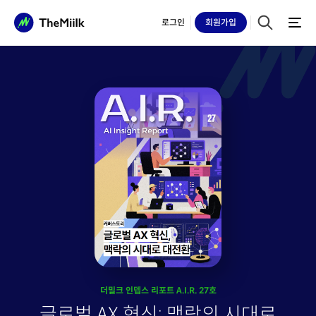
로그인
회원
가입
더밀크 인뎁스 리포트 A.I.R. 27호
글로벌 AX 혁신: 맥락의 시대로