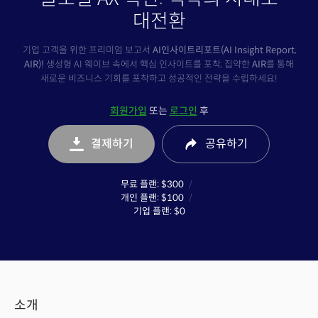
대전환
기업 고객을 위한 프리미엄 보고서
AI인사이트리포트(AI Insight Report,
AIR)!
생성형 AI 웨이브 속에서 핵심 인사이트를 포착, 집약한
AIR
를 통해
새로운 비즈니스 기회를 포착하고 성공적인 전략을 수립하세요!
회원가입
또는
로그인
후
결제하기
공유
하기
무료 플랜
:
$300
개인 플랜
:
$100
기업 플랜
:
$0
소개