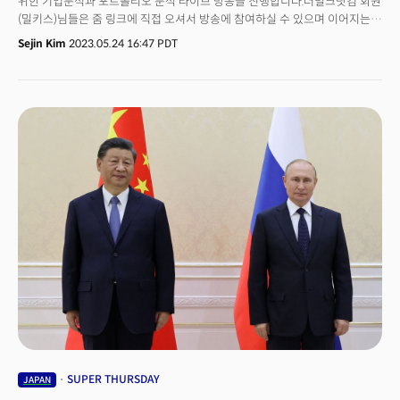
위한 기업분석과 포트폴리오 분석 라이브 방송을 진행합니다.더밀크닷컴 회원
(밀키스)님들은 줌 링크에 직접 오셔서 방송에 참여하실 수 있으며 이어지는
2부 방송을 통해 Q&A 시간을 가질 예정입니다. 방송은 24일 오후 6시(미
Sejin Kim
2023.05.24 16:47 PDT
서부시각), 25일 오전 10시(한국시각) 시작합니다.오늘 방송에서는 인공지능
(AI) 열풍에 맞춰 수혜받는 기업을 집중 분석합니다. 이와 함께 일본 대형주를
모아놓은 닛케이225 지수와 중소형주를 모아놓은 토픽스 지수 모두
33년만에 최고치를 기록하고 있는 점도 살펴볼 예정입니다.아울러 최근
상승세를 이어가고 있는 신규 주택건설사 풀티그룹(Pulte Group, 티커명:
PHM)이 앞으로도 성장세를 지속할지, 미국 주택시장 흐름과 함께 분석합니다.
공개방송을 마친 후 2부 시간에는 더밀크닷컴 회원(밀키스) 분들만을 위한
특별 질문답변(Q&A) 세션이 이어집니다. 특히 미국형님이 꼽은 생성AI 수혜
8대 기업을 선별, 알려드립니다. 해당 세션에서는 최근 경제 상황에 대한
미국형님의 자세한 의견을 밀키스 여러분들과 나눌 예정입니다.많은 참여
바랍니다. 감사합니다.
SUPER THURSDAY
JAPAN