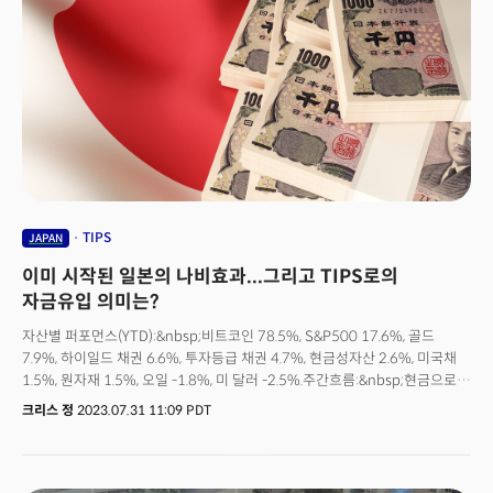
재정정책은 2023년 강력한 성장을 이끈 원인이 됐다. 2023년을 마감하는
지금 상황은 연초와 사뭇 달라졌다. 인플레이션은 확실한 하락 추세를
이어가며 연준의 긴축 사이클 종료에 확신을 심어주고 있다. 2023년을
시작하는 시기에 월가의 비관적인 전망이 많았지만 결국 골드만삭스의 긍정적
전망이 대체로 옳았다는 것이 증명됐다. 이에 골드만삭스의 2024년 오피셜
전망 리포트를 완전 해부해본다. 이 전망의 제목은 "가장 힘든 시기는 지났다
(The Hard part is over)"이다. 많은 시사점을 줄 수 있다.
TIPS
JAPAN
이미 시작된 일본의 나비효과...그리고 TIPS로의
자금유입 의미는?
자산별 퍼포먼스(YTD):&nbsp;비트코인 78.5%, S&P500 17.6%, 골드
7.9%, 하이일드 채권 6.6%, 투자등급 채권 4.7%, 현금성자산 2.6%, 미국채
1.5%, 원자재 1.5%, 오일 -1.8%, 미 달러 -2.5%.주간흐름:&nbsp;현금으로
406억 달러 유입. 주식으로 138억 달러 유입. 채권으로 110억 달러 유입.
크리스 정
2023.07.31 11:09 PDT
골드에서 5억 달러 유출. 알아두어야 할 큰 흐름1. 머니마켓펀드(MMF): 최근
2주간 현금성 자산으로의 자금 유입세가 재개되며 한달간 무려 1041억
달러가 유입됐다. 현금에서의 엑소더스는 없다는 점에 주목해야 할 것. 2.
물가연동채(TIPS): 2022년 8월 이후 처음으로 5억 달러의 자금이 유입.