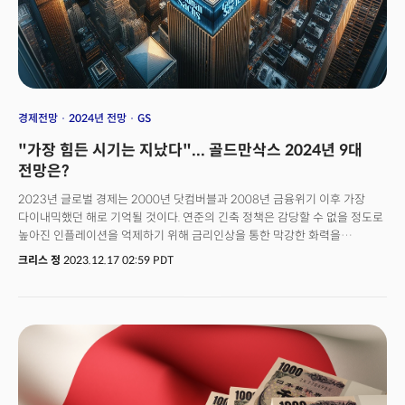
완전히 깨부순것은 바로 생성AI 열풍이었습니다.
경제전망
2024년 전망
GS
"가장 힘든 시기는 지났다"... 골드만삭스 2024년 9대
전망은?
2023년 글로벌 경제는 2000년 닷컴버블과 2008년 금융위기 이후 가장
다이내믹했던 해로 기억될 것이다. 연준의 긴축 정책은 감당할 수 없을 정도로
높아진 인플레이션을 억제하기 위해 금리인상을 통한 막강한 화력을
뿜어냈다.전례없는 연준의 긴축에 경제는 즉각 이상신호를 발산했다.
크리스 정
2023.12.17 02:59 PDT
실리콘밸리은행(SVB)을 비롯한 지역은행들의 유동성 위기가 불거진 것.
지역은행 사태는 2008년 이후 가장 큰 금융권의 붕괴를 초래했고 상황은
위험할 정도로 확산됐다.하지만 연준과 중앙정부는 2008년의 경험을
바탕으로 발빠르게 대처했다. 연준은 유동성을 빠르게 투입했고 정부는
예금을 전액 보장하는 방법으로 시장의 우려를 씻어냈다.은행 위기가 시장에
충격을 가할때쯤 생성AI 열풍이 시작됐다. 챗GPT로 시작된 인공지능 열풍은
단숨에 미래를 좌우할 기술로 인식됐고 이는 그대로 막대한 자본지출의
근거가 됐다. 여기에 이미 승인된 IRA(인플레이션 감축법)과 같은 정부의