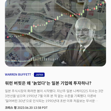
소비자물가지수(CPI)가 9%에서 3%까지 내린 상태에서의 자금 유입세라는
점에서 인플레이션의 고착화 가능성을 본 시장의 매우 흥미로운 자금
흐름이라는 평. 3. 기술: 6주 연속 자금이 유입됐으나 지난주는 1억 달러로
가장 작은 자금으로 모멘텀이 크게 약화되고 있음. 4. 원자재: 중국의
경기회복에 대한 베팅이 확대되며 2주간 19억 달러의 자금이 유입. 이는
25주만에 가장 큰 자금 유입세로 경기회복에 대한 기대가 원자재로 확산되고
있음을 시사.5. 스몰캡: 지난 6주 만에 가장 큰 자금 유입세를 기록하며 실물
경기회복에 대한 기대 반영.6. 일본: 일본중앙은행(BOJ)의 통화정책 스탠스
변화 가능성이 나타난 가운데 일본으로의 자금이 8주 만에 처음으로 유출.
WARREN BUFFETT
JAPAN
워런 버핏은 왜 '늙었다'는 일본 기업에 투자하나?
일본 주식시장의 화려한 봄이 시작됐다. 지난주 일본 니케이225 지수는 3만
3천선을 넘으며 1990년 7월 이후 본 적 없는 수준을 기록했다. 이른바
'잃어버린 30년'으로 인식되는 1990년대 초반 이후 처음보는 무서운
상승세다. 니케이 지수는 올해에만 거의 30%가 상승해 미국의 벤치마크
크리스 정
2023.06.20 13:58 PDT
지수인 S&P500을 크게 앞질렀다. 뉴욕타임즈는 1980년대 거품 경제 이후