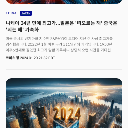
CHINA
JAPAN
니케이 34년 만에 최고가...일본은 '떠오르는 해' 중국은
'지는 해' 가속화
미국 증시의 벤치마크 지수인 S&P500이 드디어 지난 주 사상 최고가를
경신했습니다. 2022년 1월 이후 무려 511일만의 쾌거입니다. 1950년
이후6번째로 길었던 최고가 탈환 기록이니 상당히 오랜 시간을 기다린
셈입니다. 최고가 경신을 이끈 시장의 일등공신은 반도체였습니다. 반도체는
크리스 정
2024.01.20 21:32 PDT
지난 1년 동안 상당히 어두운 시기를 지났습니다. 이른바 반도체 사이클의
침체 시기였죠.이유는 간단했습니다. 팬데믹 당시 급격하게 증가했던 개인용
컴퓨터와 기기는 포스트 팬데믹 이후 수요가 빠르게 사라지기 시작했고 이는
반도체 재고의 증가를 초래했습니다. 반도체 공급망을 둘러싼 각국의 열기
역시 공급이 수요를 압도하게 만든 이유가 됐습니다. 세계 최대의 반도체
제조업체인 대만의 TSMC는 이번 4분기 실적보고에서 반도체의 회복을
선언했습니다. 이것이 반도체가 시장의 사상 최고가 경신을 이끈 동력이
됐습니다. 하지만 사실 시장 측면에서 반도체의 회복은 이미 1년 전에
시작됐다고 볼 수 있습니다. 반도체가 지난 해 1월 바닥을 형성하던 당시
더밀크는 뉴욕시그널을 통해 2023년이 반도체 회복의 해가 될 수 있음을
주장했습니다. 탑픽은 놀랍게도 엔비디아였죠. 사실 당시만 해도 엔비디아는
좋은 선택이었지만 여전히 밸류에이션에 대한 부담은 존재했습니다. 이를