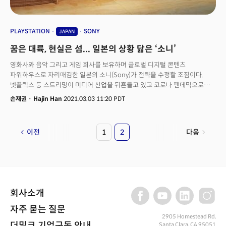
시사했고 중국의 시진핑 주석은 21일(현지시각) 군 관련 행사에서 자국
군에게 "전쟁 준비에 집중할 것."을 요구해 대만과의 지정학적 긴장은 더욱
높아졌다.
PLAYSTATION
SONY
JAPAN
꿈은 대륙, 현실은 섬... 일본의 상황 닮은 ‘소니’
영화사와 음악 그리고 게임 회사를 보유하며 글로벌 디지털 콘텐츠
파워하우스로 자리매김한 일본의 소니(Sony)가 전략을 수정할 조짐이다.
넷플릭스 등 스트리밍이 미디어 산업을 뒤흔들고 있고 코로나 팬데믹으로
디지털 콘텐츠 유통 환경이 급변했기 때문. 소니는 영화사(소니픽쳐스)와 음원
손재권
·
Hajin Han
2021.03.03 11:20 PDT
배급사(소니뮤직)라는 콘텐츠 보물창고를 보유하고 있으며 플레이스테이션
(PlayStation, 이하 PS)이라는 하드웨어 플랫폼도 보유하고 있다. 하지만
이것이 소니의 고민이다. 하드웨어, 소프트웨어, 콘텐츠 산업에서 독보적
다음
이전
1
2
플랫폼 기업이 되고 싶지만 미국의 애플, 아마존, MS, 구글과 경쟁할 ‘체급
(투자액수)’은 안되고, 소니픽쳐스와 소니뮤직을 보유하고 있지만 넷플릭스,
디즈니플러스, 스포티파이처럼 독자 스트리밍 서비스를 하기엔 보유 콘텐츠
(라이브러리)가 적다. 꿈은 ‘대륙’처럼 크지만 현실은 ‘섬’에 불과한 일본의
현실과 닮았다.
회사소개
자주 묻는 질문
2905 Homestead Rd,
더밀크 기업구독 안내
Santa Clara, CA 95051