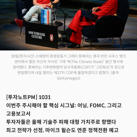
30일(현지시간) 스웨덴의 환경운동가 그레타 툰베리는 영국 런던 사우스 뱅크
센터에서 열린 자신의 저서인 ‘기후 책(The Climate Book)’ 발간 행사에
참여했다. 툰베리는 기후변화협약 당사국총회(COP)가 ‘그린워싱’의 장으로
변질했다며 내달 열리는 제27차 COP에 불참하겠다고 밝혔다. (출처:
Gettyimages)
[투자노트PM] 1031
이번주 주시해야 할 핵심 시그널: 어닝, FOMC, 그리고
고용보고서
투자자들은 올해 기술주 피해 대형 가치주로 향했다
최고 전략가 선정, 마이크 윌슨도 연준 정책전환 예고