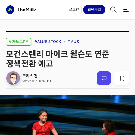
로그인
회원
가입
투자노트PM
VALUE STOCK
TMUS
모건스탠리 마이크 윌슨도 연준
정책전환 예고
크리스 정
2022.10.31 10:43 PDT