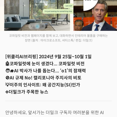
코파일럿 비전과 웹페이지를 함께 보고, 대화하면서 인테리어 물품을 구매하는
장면
(출처 : 마이크로소프트, 셔터스톡/ 편집: 더밀크)
[위클리AI브리핑] 2024년 9월 25일~10월 1일
🤖코파일럿에 눈이 생겼다... 코파일럿 비전
🧑‍🎓AI 박사가 나를 돕는다... ‘o1’의 잠재력
🚫AI 규제 No! 캘리포니아 주지사의 비토
💡이주의 인사이트: 왜 공간지능(SI)인가
➕더밀크가 주목한 뉴스
안녕하세요, 앞서가는 더밀크 구독자 여러분을 위한 AI