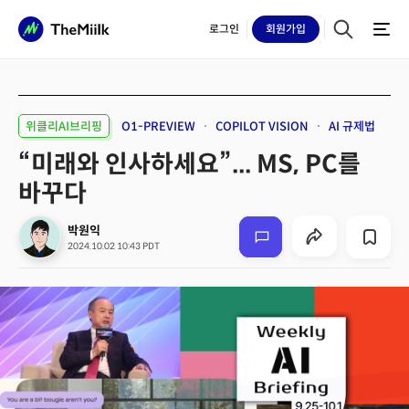
로그인
회원
가입
위클리AI브리핑
O1-PREVIEW
COPILOT VISION
AI 규제법
“미래와 인사하세요”... MS, PC를
바꾸다
박원익
2024.10.02 10:43 PDT