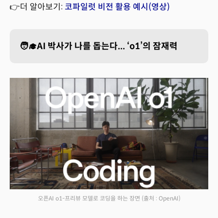
👉더 알아보기:
코파일럿 비전 활용 예시(영상)
🧑‍🎓AI 박사가 나를 돕는다... ‘o1’의 잠재력
오픈AI o1-프리뷰 모델로 코딩을 하는 장면
(출처 : OpenAI)