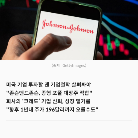
(출처 : GettyImages)
미국 기업 투자할 땐 기업철학 살펴봐야
"존슨앤드존슨, 종형 포폴 대장주 적합"
회사의 ‘크레도’ 기업 신뢰, 성장 밑거름
"향후 1년내 주가 196달러까지 오를수도"