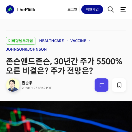
로그인
회원
가입
미국형님투자팁
HEALTHCARE
VACCINE
JOHNSON&JOHNSON
존슨앤드존슨, 30년간 주가 5500%
오른 비결은? 주가 전망은?
권순우
2023.01.27 18:42 PDT