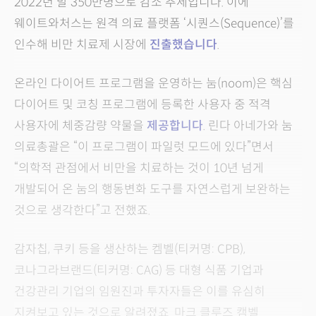
2022년 말 350만명으로 감소 추세입니다. 이에
웨이트와처스는 원격 의료 플랫폼 ‘시퀀스(Sequence)’를
인수해 비만 치료제 시장에
진출했습니다
.
온라인 다이어트 프로그램을 운영하는 눔(noom)은 핵심
다이어트 및 코칭 프로그램에 등록한 사용자 중 적격
사용자에 체중감량 약물을
제공합니다
. 린다 아네가와 눔
의료총괄은 “이 프로그램이 파일럿 모드에 있다”면서
“의학적 관점에서 비만을 치료하는 것이 10년 넘게
개발되어 온 눔의 행동변화 도구를 자연스럽게 보완하는
것으로 생각한다”고 전했죠.
감자칩, 쿠키 등을 생산하는 켐벨(티커명: CPB),
코나그라브랜드(티커명: CAG) 등 대형 식품 기업과
건강관리 기업의 임원진과 투자자들은 이를 유심히
지켜보고 있는 것으로 알려졌죠. 마크 클루즈 캠벨