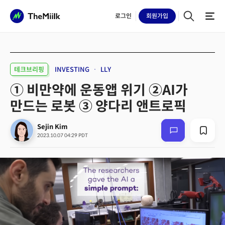
로그인
회원
가입
테크브리핑
INVESTING
LLY
① 비만약에 운동앱 위기 ②AI가
만드는 로봇 ③ 양다리 앤트로픽
Sejin Kim
2023.10.07 04:29 PDT