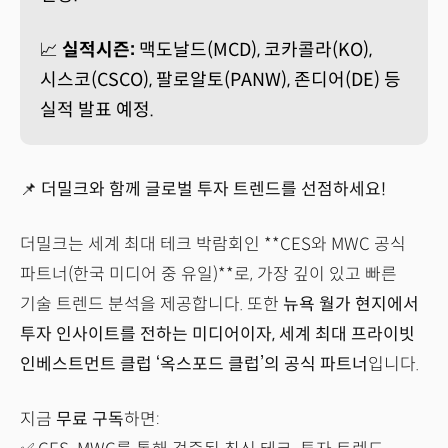
📈
실적시즌:
맥도날드(MCD), 코카콜라(KO),
시스코(CSCO), 팔로알토(PANW), 존디어(DE) 등
실적 발표 예정.
📌
더밀크와 함께 글로벌 투자 트렌드를 선점하세요!
더밀크는 세계 최대 테크 박람회인 **CES와 MWC 공식
파트너(한국 미디어 중 유일)**로, 가장 깊이 있고 빠른
기술 트렌드 분석을 제공합니다. 또한
뉴욕 월가 현지에서
투자 인사이트를 전하는 미디어이자, 세계 최대 프라이빗
인베스트먼트 클럽 ‘옥스포드 클럽’의 공식 파트너
입니다.
지금
무료 구독
하면: