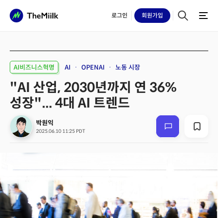
로그인
회원
가입
AI비즈니스혁명
AI
OPENAI
노동 시장
"AI 산업, 2030년까지 연 36%
성장"... 4대 AI 트렌드
박원익
2025.06.10 11:25 PDT