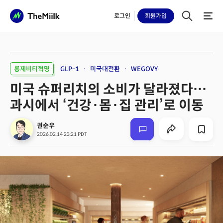
로그인
회원
가입
롱제비티혁명
GLP-1
미국대전환
WEGOVY
미국 슈퍼리치의 소비가 달라졌다…
과시에서 ‘건강·몸·집 관리’로 이동
권순우
2026.02.14 23:21 PDT