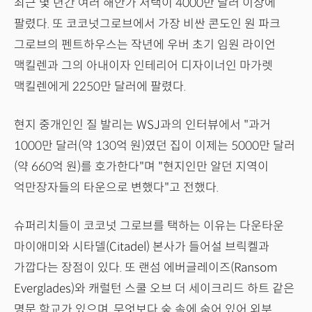
최근 몇 년간 여러 해안가 저택이 4000만 달러 이상에
팔렸다. 또 코코넛그로브에서 가장 비싼 콘도인 원 파크
그로브의 펜트하우스는 작년에 우버 초기 임원 라이언
맥킬렌과 그의 아내이자 인테리어 디자이너인 마가렛
맥킬렌에게 2250만 달러에 팔렸다.
현지 중개인인 질 발리는 WSJ과의 인터뷰에서 "과거
1000만 달러(약 130억 원)였던 집이 이제는 5000만 달러
(약 660억 원)를 호가한다"며 "현지인만 알던 지역이
억만장자들의 타운으로 변했다"고 전했다.
슈퍼리치들이 코코넛 그로브를 택하는 이유는 다운타운
마이애미와 시타델(Citadel) 본사가 들어설 브릭켈과
가깝다는 장점이 있다. 또 랜섬 에버글레이즈(Ransom
Everglades)와 캐럴턴 스쿨 오브 더 세이크리드 하트 같은
명문 학교가 있으며, 무엇보다 숲 속에 숨어 있어 외부