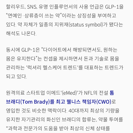
할리우드, SNS, 유명 인플루언서의 사용 언급은 GLP-1을
“연예인·상류층이 쓰는 약”이라는 상징성을 부여하고
있다. 약 자체가 일종의 지위재(status symbol)가 됐다는
해석도 나온다.
동시에 GLP-1은 “다이어트에서 해방되면서도, 원하는
몸은 유지한다”는 컨셉을 제시하면서 돈과 기술로 몸을
관리하는 '럭셔리 헬스케어 트렌드'를 대표하는 트렌드가
되고 있다.
원격의료 스타트업 이메드'(eMed)'가 NFL의 전설
톰
브래디(Tom Brady)를 최고 웰니스 책임자(CWO)
로
영입한 것도 비슷한 맥락이다. 40대까지 최상의 기량을
유지한 자기관리의 화신인 브래디의 합류는, 약물 투여를
"과학과 전문가의 도움을 받아 최상의 신체 상태를