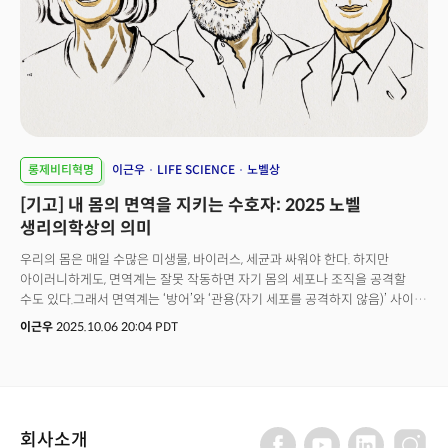
수백만 명의 팔로워를 모았고, 롱제비티 운동의 상징이 되었다.왜 세계에서
가장 성공한 기업가들이 갑자기 노화와의 전쟁에 뛰어들고 있는 걸까? 그들은
무엇을 보고 있는 걸까?답은 간단하다. 그들은 이것이 단순히 개인의 수명
연장이 아니라, 인류 문명의 다음 단계로 가는 열쇠라는 것을 알고 있기
때문이다. 실리콘밸리가 인터넷과 스마트폰으로 세상을 바꿨듯이, 이제
그들은 인간의 가장 근본적인 조건인 ‘시간‘을 재설계하려 한다.나는 이것이
단순한 부자들의 허영이 아니라고 믿는다.이것은 우리 모두에게 영향을 미칠
거대한 패러다임의 전환이다. 우리는 인류 역사상 처음으로 자신의 진화를
스스로 설계할 수 있는 세대가 되고 있다. 노화를 운명이 아닌 치료 가능한
롱제비티혁명
이근우
LIFE SCIENCE
노벨상
질병으로 바라보는 이 거대한 관점의 전환은, 단순히 더 오래 사는 것이 아니라
[기고] 내 몸의 면역을 지키는 수호자: 2025 노벨
생의 마지막 순간까지 건강하게 살 수 있다는 새로운 가능성을 열어주고 있다.
생리의학상의 의미
우리의 몸은 매일 수많은 미생물, 바이러스, 세균과 싸워야 한다. 하지만
아이러니하게도, 면역계는 잘못 작동하면 자기 몸의 세포나 조직을 공격할
수도 있다.그래서 면역계는 ‘방어’와 ‘관용(자기 세포를 공격하지 않음)’ 사이의
섬세한 균형을 유지해야 한다. 예전에는 이 균형이 주로 흉선(가슴 중앙의
이근우
2025.10.06 20:04 PDT
면역기관) 안에서 이루어진다고 생각했다. 즉, 자기 몸을 공격할 위험이 있는
T세포는 흉선에서 미리 제거된다고 믿었던 것이다.하지만 사카구치 박사와
그의 연구진은 이런 기존 생각에 도전했다. 그는 몸의 말초 조직에서도 면역
조절이 이루어진다는 사실을 제시했다. 그리고 그 중심에는 ‘조절
T세포’(regulatory T cell)라는 특별한 면역세포가 중요한 역할을 한다고
회사소개
밝혔다.유전자 퍼즐, Foxp3와 조절 T세포의 연결 고리사카구치 박사의 초기