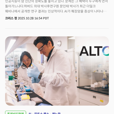
인공지능이 암 진단의 정확도를 높이고 있다. 문제는 그 혜택이 누구에게 먼저
돌아가느냐다.하버드 의대 박사후연구원 문인태 박사가 최근 더밀크
웨비나에서 공개한 연구 결과는 인상적이다. AI가 췌장암을 증상이 나타나기
수년 전에 예측하고 유방암 진단에서 전문의 수준에 도달했으며 희귀암의
크리스 정
2025.10.28 16:54 PDT
원발 부위까지 찾아낸다.하지만 기술의 발전 속도와 그 기술에 접근할 수 있는
사람의 범위는 다른 문제다. AI 의료가 드러내는 것은 혁신의 가능성만이
아니라 현대 의료 시스템의 구조적 한계를 보여줄 수 있다는 분석이다.
롱제비티혁명
AI
알토스 랩스
역노화