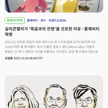
보여준다.👉관련 기사: [기고] 내 몸의 면역을 지키는 수호자: 2025 노벨
생리의학상의 의미
롱제비티혁명
롱제비티
장수
트렌드쇼2026
실리콘밸리가 '죽음과의 전쟁'을 선포한 이유 : 롱제비티
혁명
2021년, 아마존 창업자 제프 베조스는 한 스타트업에 30억 달러(약 4조
2,600억원) 를 투자했다. 회사 이름은 알토스 랩스(Altos Labs). 이들의
목표는 단 하나, 세포의 시간을 되돌리는 것이었다. 같은 해 오픈AI CEO 샘
알트먼은 레트로 바이오사이언스(Retro Biosciences)에 거액을 투자하며
신상훈
2025.10.20 08:08 PDT
“인간 수명을 10년 연장하겠다“고 선언했다.페이팔 공동창업자 피터 틸은
이미 수년 전부터 메투셀라 재단(Methuselah Foundation)을 통해 노화
연구를 지원해왔고, 오라클 창업자 래리 엘리슨은 자신의 재산 중 5억 달러(약
28억원) 이상을 노화 연구에 쏟아부었다.그리고 넷플릭스 다큐멘터리 '돈
다이(Don't Die)' 프로젝트로 유명해진 브라이언 존슨의 블루프린트
프로젝트가 있다. 이 전직 기업가는 매년 200만 달러 이상을 자신의 몸에
투자하며 인간이 생물학적 한계를 어디까지 밀어붙일 수 있는지 실험하고
있다. 그는 30여 명의 의사와 전문가 팀을 고용해 하루 100개 이상의 알약을
복용하고, 수십 가지 의료 시술을 받으며, 자신의 모든 신체 데이터를 공개한다.
극단적으로 보일 수 있지만, 그의 블루프린트 프로젝트는 전 세계적으로