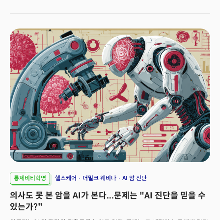
대중화가 만들 산업 혁명과 투자지도
것이다. 미국 부유층과 Z세대는 이제 26달러(약 3만 6천 원)짜리 샐러드를
먹고, 월 1000달러(약 140만 원)짜리 주사에 돈을 아끼지 않는다. 그리고
슈퍼리치들은 플로리다주 마이애미에 1000억 원대 은신처에 아낌없이
투자하고 있다.
롱제비티혁명
헬스케어
더밀크 웨비나
AI 암 진단
의사도 못 본 암을 AI가 본다...문제는 "AI 진단을 믿을 수
있는가?"