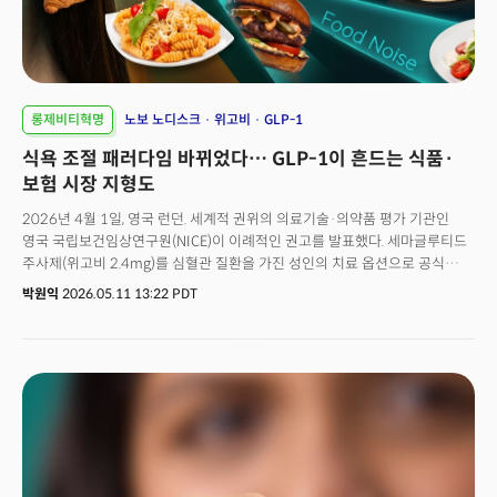
달러를 투입해 왔다.이 흐름이 얼마나 진지한지를 단적으로 보여주는 말이
있다. 뉴욕대 스턴 경영대학원 교수인 스콧 갤러웨이는 최근 한 팟캐스트에서
이렇게 말했다."AI와 GLP-1 중 하나를 포기해야 한다면, 나는 AI를
포기하겠습니다."매년 자신의 '올해의 기술'을 선정해온 그는 2024년에 AI를
꼽았다. 그리고 2025년과 2026년 연속으로 같은 답을 내놓았다. AI가 아니라
GLP-1이라는 답이었다. 갤러웨이가 AI 회의론자라서 그런 말을 한 것이
롱제비티혁명
노보 노디스크
위고비
GLP-1
아니다.오히려 반대다. 그는 AI가 만들어내는 부의 흐름에 가장 깊이 발을
식욕 조절 패러다임 바뀌었다… GLP-1이 흔드는 식품·
담그고 있는 투자자다. 그런 그가 "주주가치 관점에서나 인류의 삶을 바꾼다는
관점에서나 AI보다 GLP-1이 더 중요하다"고 단언했다. 그의 논리는 명확하다.
보험 시장 지형도
AI 분야는 이미 모든 빅테크 모델이 비슷한 성능으로 수렴하고 있어 어느 한
2026년 4월 1일, 영국 런던. 세계적 권위의 의료기술·의약품 평가 기관인
회사가 시장을 독점하기 어렵지만, GLP-1은 명확한 임상 데이터와 환자
영국 국립보건임상연구원(NICE)이 이례적인 권고를 발표했다. 세마글루티드
경험으로 차별적 가치를 만들어내고 있다는 것이다.이 한 문장이 지금
주사제(위고비 2.4mg)를 심혈관 질환을 가진 성인의 치료 옵션으로 공식
실리콘밸리에서 일어나고 있는 가장 조용한, 그러나 가장 거대한 지각변동을
권고한 것이다. 위고비가 주요 심혈관 사건의 위험을 낮춘다는 판단이었다. 이
압축한다. AI 다음 베팅이 어디로 향하는지에 대한 답이기도 하다.👉
박원익
2026.05.11 13:22 PDT
결정으로 심장마비나 뇌졸중을 겪은 적이 있으며 체질량지수(BMI) 27 이상인
더밀크에서 '롱제비티' 분석하기
약 120만 명의 성인 환자들이 NHS(영국 국민보건서비스) 내에서 이 치료를
적용받을 수 있는 길이 열렸다.이 결정은 단순한 의약품 승인 이상의 의미를
갖는다. ‘비만 치료제’를 넘어 심혈관질환 환자를 위한 위고비의 ‘예방적
가치’까지 공식적으로 인정받았다는 신호이기 때문이다. NICE는 권고문에서
“이번 결정은 해당 약물이 체중 감소를 넘어서는 혜택을 제공한다는 충분한
근거가 있음을 반영한 것”이라고 설명했다. 누적된 연구와 새로운 기술로
개발된 의약품 하나가 국가 의료 시스템의 변화를 이끈 셈이다. 더 중요한 건
이 변화가 영국만의 이야기가 아니라는 데 있다.