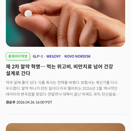
롱제비티혁명
GLP-1
WEGOVY
NOVO NORDISK
제 2차 알약 혁명… 먹는 위고비, 비만치료 넘어 건강
설계로 간다
약국 앞에 줄이 섰다. 식품 회사는 전략을 바꿨다. 보험사는 계산기를 다시
두드렸다. 알약 하나가 만든 일이다.미국 월마트는 2026년 1월, 역사적인
데이터의 변곡점을 맞았다. 연말연시 대목이 끝난 뒤에도 과자, 탄산음료,
고열량 냉동식품의 매출이 전년 대비 두 자릿수 가량 지속적으로 감소한 것.
권순우
2026.04.26 16:00 PDT
1월 말 은퇴를 앞두고 마지막 실적 보고를 마친 더그 맥밀런(Doug McMillon)
전 CEO는 투자자들에게 "GLP-1 약물을 복용하는 수천만 명의 장바구니가
근본적으로 변하고 있다"며 경고의 메시지를 남겼다.이어 2026년 2월 취임한
신임 CEO 존 퍼너(John Furner)는 4월 현재, 월마트의 신선 식품 비중을
대폭 확대하고 건강 보조제 라인을 강화하는 '포스트 GLP-1' 전략을