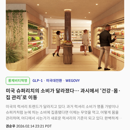
진두지휘하고 있다. 글로벌 식품 대기업들의 움직임도 긴박하다. 실제로
코카콜라와 펩시는 연례 보고서(10-K)에서 'GLP-1 확산에 따른 섭취량
감소'를 경영상의 핵심 리스크 요인으로 공식 명시했다. 맥도날드도 변화에
대응하기 시작했다. GLP-1 확산으로 달라진 식습관에 맞춰 고단백 메뉴와
소용량 옵션을 테스트하고 있다. 이제 비만 치료제는 제약 산업을 넘어, 미국
식품 산업 전반의 전략 방향까지 재편하는 변수로 떠오르고 있다.
뉴욕타임즈는 지난 4월 15일 보도를 통해 “오젬픽(GLP-1 제2형 당뇨치료제)
시대는 이제 막 본격적으로 시작됐다”며, 이 약물이 이미 사회·문화 전반에
영향을 미치고 질병에 대한 인식과 치료 방식까지 변화시키고 있다고 전했다.
이어 미국에서는 약 8명 중 1명 수준으로 GLP-1 계열 약물을 사용한 것으로
추산되며, 이는 현재 가장 널리 처방되는 약물군 중 하나로 자리 잡았다고
분석했다. 또한 사용자 가운데 상당수가 예상치 못한 추가적인 효과를
경험하면서 장기적으로 사용하고 있다고 보도했다. 이 모든 것의 출발점은
2026년 1월이다. 노보 노디스크의 먹는 위고비(Wegovy)가 미국 시장에
롱제비티혁명
GLP-1
미국대전환
WEGOVY
출시된 달이다. 출시 첫 주에만 3,000명 이상이 처방을 받았고, 한 달 만에
미국 슈퍼리치의 소비가 달라졌다… 과시에서 ‘건강·몸·
60만 명이 복용을 시작했다. 숫자 자체도 놀랍지만, 더 주목할 것은 이들 중
상당수가 처음으로 비만 치료를 시작한 신규 환자라는 점이다. CNBC가
집 관리’로 이동
인터뷰한 초기 사용자 5명 모두 이전에 주사제 GLP-1을 한 번도 써본 적이
미국의 럭셔리 트렌드가 달라지고 있다. 과거 럭셔리 소비가 명품 가방이나
없었다.왜 이들은 주사제 대신 알약을 선택했을까? 그리고 왜 이 선택이 식품
슈퍼카처럼 눈에 띄는 소비에 집중됐다면 이제는 무엇을 먹고, 어떻게 몸을
산업의 매출 구조까지 바꾸고 있는가? 이 질문에 답하려면, 이 알약이 어떻게
관리하며, 어디에서 사는가가 새로운 럭셔리의 기준이 되고 있다. 완벽하게
만들어졌는지부터 이해해야 한다.👉식욕 조절 패러다임 바뀌었다… GLP-
큐레이션 된 음식을 먹고(Food), 의학의 힘으로 신체 기능을 최적화하며
1이 흔드는 식품·보험 시장 지형도(무료)👉“비만 치료 50달러"...GLP-1
권순우
2026.02.14 23:21 PDT
(Body), 잘 알려지지 않은 지역에 프라이빗한 주거(Home)를 마련하는