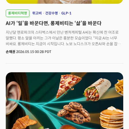
롱제비티혁명
위고비
건강수명
GLP-1
AI가 ‘일’을 바꾼다면, 롱제비티는 ‘삶’을 바꾼다
지난달 멘로파크의 스타벅스에서 만난 벤처캐피털 A씨는 확신에 찬 어조로
말했다. 평소 말을 아끼는 그가 이날은 흥분한 모습이었다. "지금 AI는 너무
비싸요. 롱제비티는 지금이 시작입니다. 노보 노디스크가 오픈AI와 손을 잡은
것이 신호입니다. 인류가 의학을 다루는 방식 전체가 바뀌고 있어요."지난
손재권
2026.05.15 00:28 PDT
10년간 실리콘밸리에 있으며 경험한 나만의 '확신'이 들 때가 있다. 평소
만나는 수많은 투자자와 창업자, 연구자들이 비슷한 말을 점점 더 자주 하기
시작할 때다. 더밀크가 추적해온 AI라는 거대한 흐름 옆에, 또 하나의 흐름이
빠르게 자라고 있었다.그 이름이 롱제비티(Longevity)다. 한국어로 '장수'로
옮기면 어색하다. 정확히 풀면 '건강하게 오래 사는 삶을 어떻게 과학적으로
설계할 것인가'에 대한 모든 영역의 총합을 의미하기 때문이다.실리콘밸리의
자본 흐름이 이를 증명한다. 글로벌 시장조사기관 통계에 따르면 롱제비티
분야 글로벌 투자 규모는 2020년 약 10억 달러 수준에서 2025년 50억
달러를 넘어섰다. 5년 만에 5배 성장이다. 알토스랩스(Altos Labs)는 30억
달러 시드 라운드라는 전례 없는 규모로 출발했고, 제프 베이조스와 유리
밀너가 투자자로 참여했다. 샘 올트먼은 별도로 레트로 바이오사이언스(Retro
Biosciences)에 1억 8000만 달러를 투자했다. 이 회사의 목표는 인간 수명
10년 연장이다. 구글의 칼리코(Calico)는 이미 10년 넘게 노화 연구에 수십억