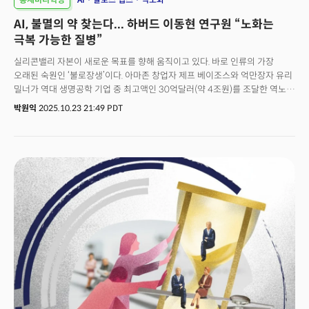
AI, 불멸의 약 찾는다... 하버드 이동현 연구원 “노화는
극복 가능한 질병”
실리콘밸리 자본이 새로운 목표를 향해 움직이고 있다. 바로 인류의 가장
오래된 숙원인 ‘불로장생’이다. 아마존 창업자 제프 베이조스와 억만장자 유리
밀너가 역대 생명공학 기업 중 최고액인 30억달러(약 4조원)를 조달한 역노화
(rejuvenation) 스타트업 ‘알토스 랩스(Altos Labs)’에 투자한 게 대표적
박원익
2025.10.23 21:49 PDT
사례다. 오픈AI의 CEO 샘 알트만 역시 “인간의 건강 수명을 10년
연장하겠다”는 목표를 내건 ‘레트로 바이오사이언스(Retro Biosciences)’에
1억8000만달러(약 2500억원)를 투자했고, 구글은 이미 오래전부터 ‘칼리코
랩스(Calico Labs)’를 통해 노화 연구에 뛰어든 바 있다. 자본과 인재가 이
분야로 이동하는 가장 큰 배경 중 하나는 AI 기술의 급격한 발전에 있다. 과거
정복하기 어려운 것으로 여겨졌던 난제, 공상과학 영화에서나 볼 법한
아이디어들이 AI 기술의 발전에 힘입어 손에 잡힐 수 있는 목표로 다가오고
있는 것이다. 17일(현지시각) 더밀크가 주최한 스페셜 웨비나 ‘AI의 미래,
최전선에서 직접 듣다’에 연사로 나선 하버드 의학전문대 이동현 연구원은
AI가 어떻게 노화 연구의 패러다임을 바꾸고 있는지, 그리고 그 기술이 인류의
미래를 어떻게 재편할 수 있는지에 대한 청사진을 제시했다.서울대
컴퓨터공학과 출신인 그가 하버드에서 노화 연구에 뛰어들었다는 사실 역시
이 분야가 과거와 달리 데이터와 AI라는 새로운 도구를 손에 쥔 연구자들이
새로운 미래를 열어가는 개방적인 영역으로 변모하고 있음을 상징적으로