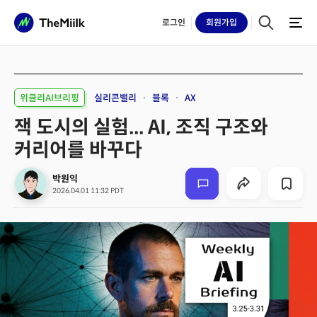
로그인
회원
가입
위클리AI브리핑
실리콘밸리
블록
AX
잭 도시의 실험... AI, 조직 구조와
커리어를 바꾸다
박원익
2026.04.01 11:32 PDT