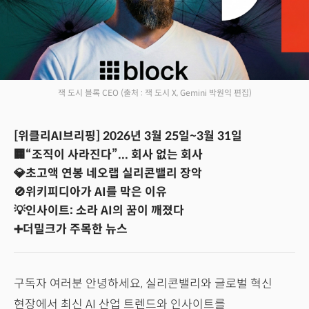
잭 도시 블록 CEO
(출처 : 잭 도시 X, Gemini 박원익 편집)
[위클리AI브리핑] 2026년 3월 25일~3월 31일
🏢“조직이 사라진다”... 회사 없는 회사
💎초고액 연봉 네오랩 실리콘밸리 장악
🚫위키피디아가 AI를 막은 이유
💡인사이트: 소라 AI의 꿈이 깨졌다
➕더밀크가 주목한 뉴스
구독자 여러분 안녕하세요, 실리콘밸리와 글로벌 혁신
현장에서 최신 AI 산업 트렌드와 인사이트를