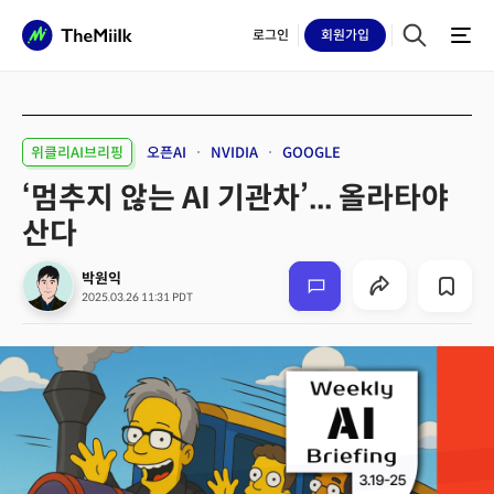
로그인
회원
가입
위클리AI브리핑
오픈AI
NVIDIA
GOOGLE
‘멈추지 않는 AI 기관차’... 올라타야
산다
박원익
2025.03.26 11:31 PDT