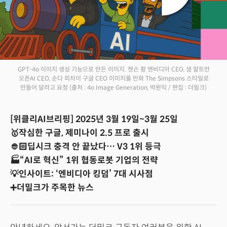
GPT-4o 이미지 생성 기능으로 만든 이미지. 젠슨 황 엔비디아 CEO, 샘 알트만
오픈AI CEO, 순다 피차이 구글 CEO 이미지를 만화 The Simpsons 스타일로
만들어 달라고 요청
(출처 : 4o Image Generation, 박원익 / 편집 : 더밀크)
[위클리AI브리핑] 2025년 3월 19일~3월 25일
🥇작심한 구글, 제미나이 2.5 프로 출시
👲🏻딥시크 충격 안 끝났다… V3 1위 등극
🏭“AI로 혁신” 1위 협동로봇 기업의 전략
💡인사이트: ‘엔비디아 킹덤’ 7대 시사점
➕더밀크가 주목한 뉴스