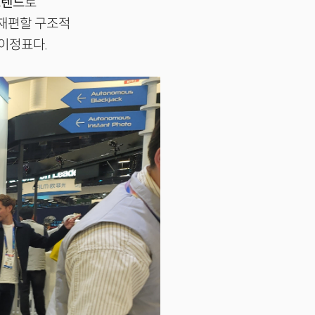
트렌드
로
 재편할 구조적
이정표다.