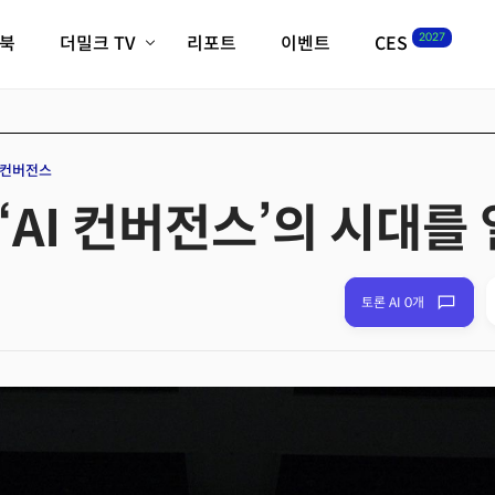
2027
이북
더밀크 TV
리포트
이벤트
CES
전체기사
K-웨이브
최신비디오
비디오
스타트업
혁신원정대
역사 및 개요
I컨버전스
인자기(사람,돈,기술 이야기)
, ‘AI 컨버전스’의 시대를
필드 가이드
크리스의 뉴욕 시그널
CES2027 with TheM
더밀크 아카데미
토론 AI 0개
더웨이브/트렌드쇼
밸리토크