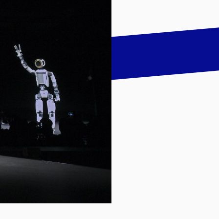
talk
LinkedIn
하기