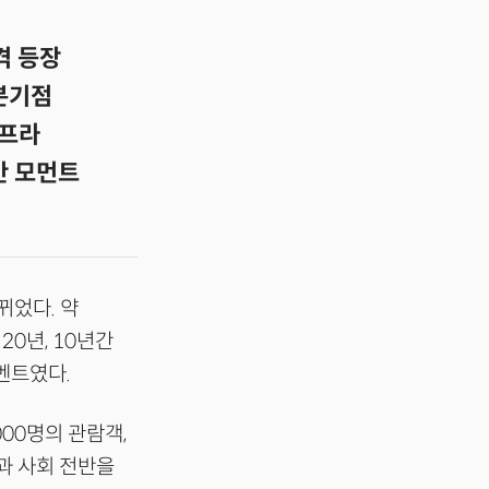
격 등장
 분기점
인프라
안 모먼트
뀌었다. 약
20년, 10년간
벤트였다.
000명의 관람객,
업과 사회 전반을