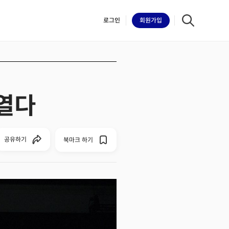
로그인
회원
가입
 열다
iilk
공유하기
북마크 하기