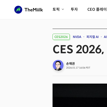
토픽
투자
CEO 플레
에이전틱AI시대
롱제비티/헬스케어
인프라/에너지
미국대전환
CES2026
NVDA
피지컬 AI
A
피지컬AI/로봇
디지털자산
CES 2026
AX비즈니스혁명
미래 교육/직업
전체 기사 보기
손재권
2026.01.17 16:06 PDT