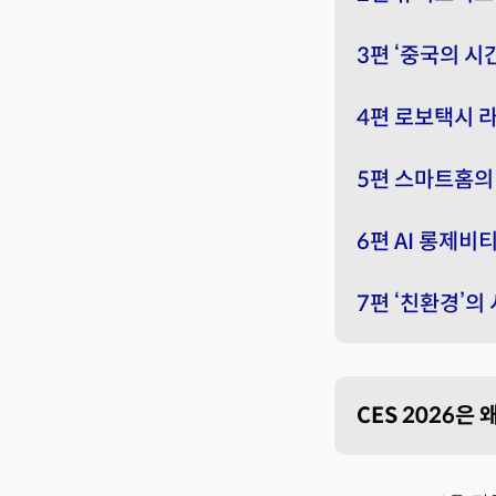
3편 ‘중국의 시
4편 로보택시 
5편 스마트홈의 
6편 AI 롱제비
7편 ‘친환경’의
CES 2026은 