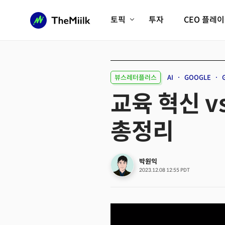
토픽
투자
CEO 플레
에이전틱AI시대
롱제비티/헬스케어
인프라/에너지
미국대전환
뷰스레터플러스
AI
GOOGLE
피지컬AI/로봇
디지털자산
교육 혁신 vs
AX비즈니스혁명
미래 교육/직업
총정리
전체 기사 보기
박원익
2023.12.08 12:55 PDT