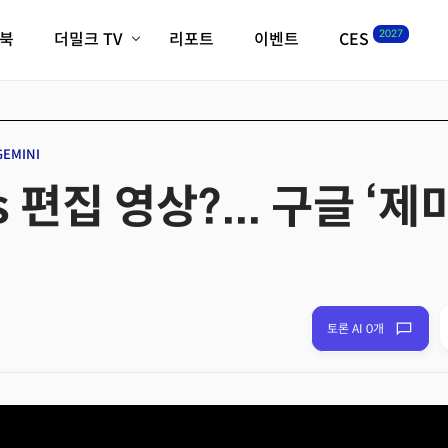
2027
이북
더밀크 TV
리포트
이벤트
CES
전체기사
K-웨이브
최신비디오
비디오
스타트업
혁신원정대
역사 및 개요
GEMINI
인자기(사람,돈,기술 이야기)
 편집 영상?... 구글 ‘
필드 가이드
크리스의 뉴욕 시그널
CES2027 with TheM
더밀크 아카데미
더웨이브/트렌드쇼
밸리토크
토론 AI 0개