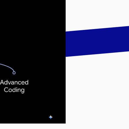
talk
LinkedIn
하기