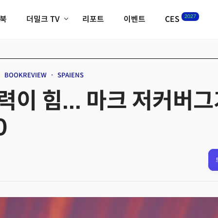
2027
이북
더밀크 TV
리포트
이벤트
CES
전체기사
K-웨이브
최신비디오
비디오
스타트업
혁신원정대
역사 및 개요
BOOKREVIEW
SPAIENS
인자기(사람,돈,기술 이야기)
이 힘... 마크 저커버그
필드 가이드
크리스의 뉴욕 시그널
CES2027 with TheM
0
더밀크 아카데미
더웨이브/트렌드쇼
밸리토크