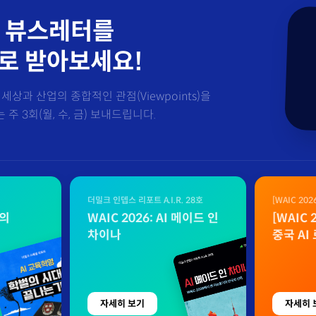
 뷰스레터를
로 받아보세요!
세상과 산업의 종합적인 관점(Viewpoints)을
주 3회(월, 수, 금) 보내드립니다.
더밀크 인뎁스 리포트 A.I.R. 28호
[WAIC 20
자료
벌의
WAIC 2026: AI 메이드 인
[WAIC
차이나
중국 AI
자세히 보기
자세히 