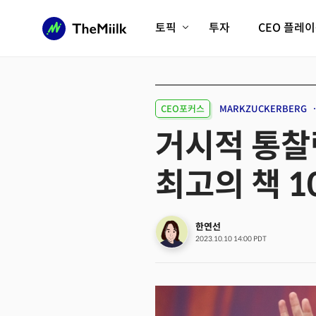
토픽
투자
CEO 플레
에이전틱AI시대
롱제비티/헬스케어
인프라/에너지
미국대전환
CEO포커스
MARKZUCKERBERG
피지컬AI/로봇
디지털자산
거시적 통찰력
AX비즈니스혁명
미래 교육/직업
최고의 책 1
전체 기사 보기
한연선
2023.10.10 14:00 PDT