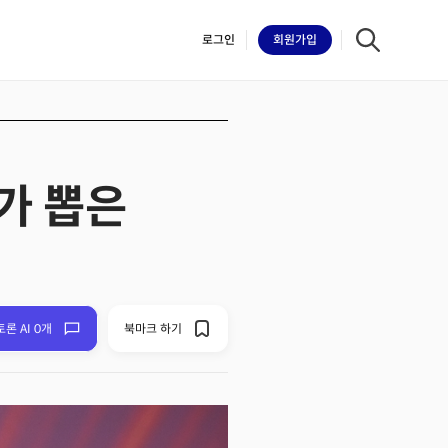
로그인
회원
가입
가 뽑은
iilk
토론 AI 0개
북마크 하기