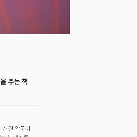
을 주는 책
리가 잘 알듯이