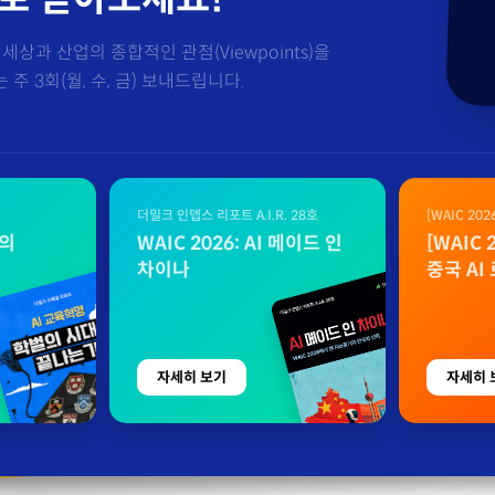
세상과 산업의 종합적인 관점(Viewpoints)을
주 3회(월, 수, 금) 보내드립니다.
더밀크 인뎁스 리포트 A.I.R. 28호
[WAIC 20
자료
벌의
WAIC 2026: AI 메이드 인
[WAIC
차이나
중국 AI
자세히 보기
자세히 