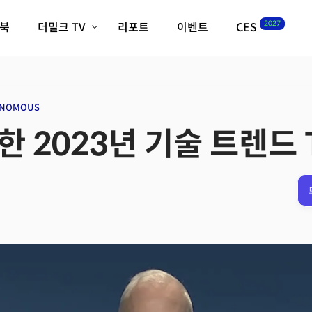
2027
이북
더밀크 TV
리포트
이벤트
CES
전체기사
K-웨이브
최신비디오
비디오
스타트업
혁신원정대
역사 및 개요
NOMOUS
인자기(사람,돈,기술 이야기)
한 2023년 기술 트렌드 
필드 가이드
크리스의 뉴욕 시그널
CES2027 with TheM
더밀크 아카데미
더웨이브/트렌드쇼
밸리토크