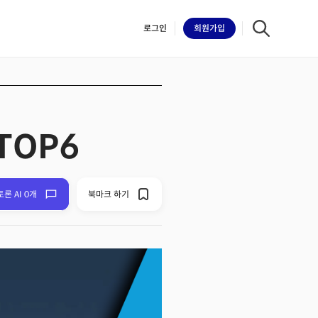
로그인
회원
가입
TOP6
iilk
토론 AI 0개
북마크 하기