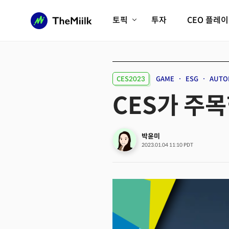
토픽
투자
CEO 플레
에이전틱AI시대
롱제비티/헬스케어
인프라/에너지
미국대전환
CES2023
GAME
ESG
AUTO
피지컬AI/로봇
디지털자산
CES가 주목
AX비즈니스혁명
미래 교육/직업
전체 기사 보기
박윤미
2023.01.04 11:10 PDT