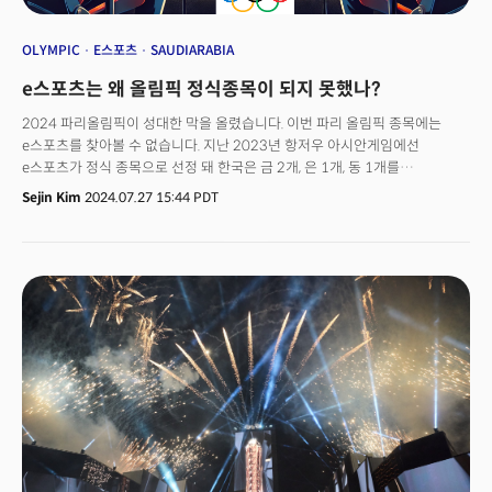
OLYMPIC
E스포츠
SAUDIARABIA
e스포츠는 왜 올림픽 정식종목이 되지 못했나?
2024 파리올림픽이 성대한 막을 올렸습니다. 이번 파리 올림픽 종목에는
e스포츠를 찾아볼 수 없습니다. 지난 2023년 항저우 아시안게임에선
e스포츠가 정식 종목으로 선정 돼 한국은 금 2개, 은 1개, 동 1개를
수확했습니다. 하지만 파리 올림픽에서는 채택되지 못했습니다. 파리 하계
Sejin Kim
2024.07.27 15:44 PDT
올림픽은 사실 e스포츠를 정식 종목으로 채택할 대회가 될 것으로 기대했던
이벤트였습니다. 파리는 올림픽을 유치했던 2017년 당시 e스포츠의 정식
종목 채택을 검토하겠다고 밝혔을 정도였습니다. 프랑스도 유렵에서는
e스포츠 강국에 속해서 당시엔 기정사실화됐을 정도입니다.그러나 e스포츠는
올림픽 정식 종목으로 채택되지 못했고 IOC는 별도의 올림픽인 '올림픽
e스포츠 게임'을 창설하고 1회 대회를 사우디아라비아에서 개최하기로
했습니다.왜 e스포츠는 정식 정목이 되지 못했을까요? 첫째, 올림픽은
전통적으로 신체적 활동과 운동 능력을 중시합니다. 반면 e스포츠는 주로
정신적, 전략적 능력에 초점을 맞추고 신체 활동은 적다는 점에서 올림픽의
기본 정신과 맞지 않는다는 의견이 있었습니다. 둘째, 표준화된 규칙이 없는
점도 장애물로 꼽힙니다. 올림픽 종목은 보편적이고 표준화된 규칙이
필요한데, e스포츠는 게임마다 규칙이 다르고, 한 게임도 업데이트에 따라
지속적으로 규칙이 바뀌기 때문에 올림픽에서 종목과 경기 규정을 일괄적으로