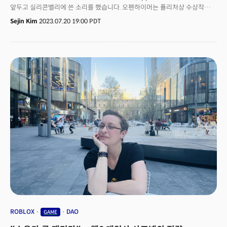
나타났습니다. 건강 앱 사용량은 2018년 12월 이후 6%, 웨어러블기기
앞두고 실리콘밸리에 쓴 소리를 했습니다. 오펜하이머는 퓰리처상 수상작
사용은 8% 증가했습니다.
“아메리칸 프로메테우스: 로버트 오펜하이머 평전(American Prometheus:
Sejin Kim
2023.07.20 19:00 PDT
The Triumph and Tragedy of J. Robert Oppenheimer)”에 기반합니다.
세상을 구하기 위해 세상을 파괴할 위험을 감수해야 하는 천재 과학자의 핵
개발 프로젝트를 다룬 작품이죠. 15일(현지시각) 더버지에 따르면 놀란
감독은 뉴욕 더휘트비호텔에서 열린 시사회에서 원작 공동 저자인 카이
버드와 대화를 나누던 중 “실리콘밸리 사람들이 영화를 보고 ‘책임’에 대해
생각했으면 좋겠다”고 발언했습니다. 특히 알고리즘, 인공지능(AI) 기반
서비스를 제공하는 기업들을 저격했죠. 그는 “지난 15년간 알고리즘을 갖고
노는 기업들은 성장했지만, 알고리즘이 하는 일에 책임을 지고 싶어 하지
않는다”고 말했습니다. AI에 대해서도 “AI를 휘두르고, 프로그래밍하고,
사용하는 사람이 별개의 실체라고 한다면 우리는 망하게 될 것이다. 이들은
책임감을 가져야 한다”면서 “우리는 사람들에게 그들이 가지고 있는 도구로
하는 일에 대한 책임을 물어야 한다”고 강조했습니다. 놀란 감독은 대표적인
아날로그주의자죠. 영화에 컴퓨터그래픽(CG) 등 특수효과를 최소화로 줄이고
직접 모든 장면을 촬영하는 것으로 유명합니다. 영화 '인터스텔라'에서
옥수수밭 화재 장면을 촬영하기 위해 3년 동안 옥수수밭을 실제로 키우고
불태웠죠. 그는 주의가 산만해진다는 이유로 일상에서도 스마트폰과 이메일
사용을 거의 하지 않는 것으로 전해졌습니다. 👉 미국은 지금 ‘바벤하이머
(바비+오펜하이머)’미국에서는 이번 주말 워너브라더스 영화 ‘바비‘와
유니버셜스튜디오의 ‘오펜하이머’가 동시 개봉하며 주목받고 있습니다. 21일
ROBLOX
DAO
GAME
동시 개봉하는 두 영화의 이름을 합쳐 ‘바벤하이머(Barbenheimer)’라는 밈도