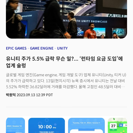
투숙객들은 호텔 키카드 먹통으로 방에 들어가지 못하는 등 피해를 봤습니다.
사이버 공격은 라스베이거스와 타지역에 위치한 MGM 체인 시설도
마비시켰습니다. 애틀랜타에 위치한 보가타 호텔 시스템도 먹통 됐으며
디트로이트에 위치한 그랜드 카지노 슬롯머신이 말썽을 부렸습니다. FT에
따르면 시스템 백업이 이뤄지는 동안 벨라지오, 더아리아, 더코스모폴리탄,
만달레이베이 등 호텔은 종이와 펜으로 체크인을 진행하고 슬롯머신 상금도
수동으로 제공했습니다. MGM리조트 예약 웹사이트는 한국시간 15일까지도
다운된 상태죠.👉 시저스(Caesars), 해커에게 1500만달러
EPIC GAMES
GAME ENGINE
UNITY
지불라스베이거스 호텔 사이버 공격에 이은 마비 사태는 첨단 해킹 기술을
유니티 주가 5.5% 급락 무슨 일?... ‘런타임 요금 도입’에
이용한 것이 아니라 직원을 이용한 전통적인 해킹 수법을 이용한 '랜섬'
해킹이었다는 점에서 시사점을 주고 있습니다. 실제 사이버보안 연구 그룹
업계 술렁
브이엑스언더그라운드(VX-Underground)는 X(전 트위터)에 MGM 공격의
글로벌 게임 엔진(Game engine, 게임 개발 도구) 업체 유니티(Unity, 티커 U)
배후로 블랙캣으로도 알려진 알프파이브(ALPHV)를 지목했습니다. 그룹은
의 주가가 급락하고 있다. 13일(현지시각) 뉴욕 증시에서 유니티는 전날 대비
"이들이 MGM리조트를 공격하기 위해 한 일은 링크드인에 접속해 직원을
5.52% 하락한 36.82달러에 거래를 마감했다. 올해 고점인 48.5달러 대비
찾은 다음 헬프데스크에 전화하는 것뿐이었다"면서 "339억달러 가치의
24% 가량 떨어진 가격이다. 2020년 9월 나스닥에 상장한 이후 기록한
회사가 10분 간의 대화로 뚫렸다"고 말했습니다.카지노 이용객들이
박원익
2023.09.13 12:39 PDT
최고가(196.65달러)와 비교하면 4분의 1에 그친다.
슬롯머신을 이용하지 못하고 호텔에 투숙하지 못하는 일이 벌어지자 '시간이
돈'인 라스베이거스 호텔들은 다급하게 해커들에게 돈을 지불했습니다.
신용평가사 무디스는 이번 해킹은 "MGM 운영에서 높은 기술 의존도와 그에
따른 운영 차질과 관련한 위험을 보여주는 것"이라며 신용등급에 부정적인
영향을 미칠 수 있다고 경고했습니다. WSJ는 호텔과 카지노는 고객들의
개인정보와 금융정보를 보유하고 있기 때문에 해커들에게 좋은 표적이 된다고