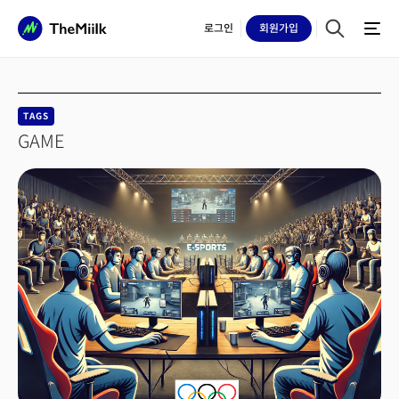
로그인
회원
가입
TAGS
GAME