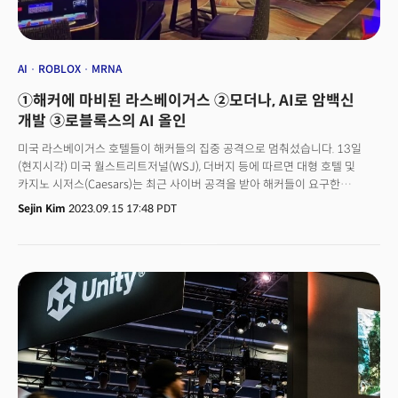
AI
ROBLOX
MRNA
①해커에 마비된 라스베이거스 ②모더나, AI로 암백신
개발 ③로블록스의 AI 올인
미국 라스베이거스 호텔들이 해커들의 집중 공격으로 멈춰섰습니다. 13일
(현지시각) 미국 월스트리트저널(WSJ), 더버지 등에 따르면 대형 호텔 및
카지노 시저스(Caesars)는 최근 사이버 공격을 받아 해커들이 요구한
3000만달러(약 400억원) 중 절반을 지급한 것으로 알려졌습니다. 해커들은
Sejin Kim
2023.09.15 17:48 PDT
불법으로 취득한 사용자 데이터를 유출하겠다며 돈을 요구했습니다. 해커들은
스캐터드스파이더(Scattered Spider) 조직 소속으로, 다단계 인증을
우회하기 위해 라스베이거스 호텔의 IT 관계자에 대한 정보를 소셜미디어에서
얻고 그를 사칭해 관련 직원이 악성 웹사이트 방문이나 시스템 로그인
비밀번호 변경을 유도하는 '전통적 해킹' 수법을 이용했습니다. 이들은
원격으로 악성코드를 실행했으며 공격 시작 후 5시간 이내에 시스템에 침투,
8일 동안 탐지를 회피했다고 주장했습니다. 시저스는 관련 규정에 따라 미국
증권거래위원회(SEC)에 해킹 사실을 공시할 예정입니다.시저스에 앞서 지난
10일 미국 라스베이거스 최대 리조트 운영사인 MGM도 산하 호텔 보안
시스템에 사고가 발생했습니다. 이번 사고로 내부 시스템 일부가 마비,
슬롯머신과 입출금기기(ATM), 스포츠베팅 키오스크 등 운영이 중단됐고