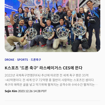
DRONE
SPORTS
드론축구
K스포츠 '드론 축구' 라스베이거스 CES에 뜬다
2022년 국제축구연맹(FIFA) 추산에 따르면 전 세계 축구 팬은 35억
~40억명이다. 전 세계 인구 72억명 중 절반이 사랑하는 스포츠인 셈이다.
축구의 매력은 골을 넣고 막기위해 펼쳐지는 공격수와 수비수간 펼쳐지는
'치열함'과 '긴장감'에 있다. 그런데 하늘을 나는 '드론'으로 축구를 한다면
Sejin Kim
2023.12.26 14:28 PDT
어떨까? 드론과 축구의 규칙(룰)이 결합, 드론축구라는 새로운 스포츠가
탄생했다. 드론 경주대회(레이싱)는 존재하지만 이를 '스포츠'로 승화시킨
것은 '드론 축구'가 처음이다. 그런데 놀라운 점은 이 드론축구의 종주국이