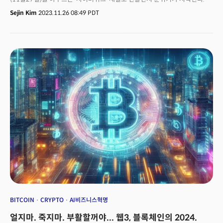
어도비는 온라인 전자상거래 기업의 연 예상 매출액 중 16% 이상이 이 기간
Sejin Kim
2023.11.26 08:49 PDT
발생한다고 예측할 정도로 소비 수요가 폭발하는 시기다. 한국도 예외는
아니다. 유통가에서도 블랙프라이데이, 크리스마스 등 이벤트를 적극
활용하는 데다 사람들이 연말 모임, 크리스마스, 연초로 이어지는 기간 모임이
잦아지면서 선물 구매가 늘어나기 때문이다. 어도비는 올해 인기가 많았던
제품으로 전자제품을 꼽았다. 스마트워치, TV, 오디오 스피커, 헤드폰 등이
있다. 이어 바비 패셔니스타 인형, 키드크래프트 플레이 세트,
플레이스테이션5와 엑스박스 시리즈 X 등 콘솔게임기, 콜오브듀티: 모던
워페어 3와 슈퍼마리오브라더스원더 등 비디오게임이 있다. 세일즈포스는
올해 신발, 건강 및 미용, 스킨케어, 스포츠용품 등이 실적이 좋은 분야라고
밝혔다.이제는 크리스마스다. 미국 대형 체인 서점 반스앤노블은 지난해
12월에만 2000만권 책을 팔았다. 크리스마스 전 일주일간 판매량은 평균
일주일 판매량보다 20배 많았다. 시장조사업체 플레이서닷에이아이
(Placer.ai)에 따르면 다이소 같이 저렴한 잡화를 파는 달러스토어들은
2022년 크리스마스 이브와 크리스마스 전 토요일에 가장 붐볐다. 이에
더밀크는 올해 참고할 수 있는 테크 관련 선물 10개를 가격대별로 알아봤다. *
알림: 더밀크는 선정된 기업으로부터 후원 등 금전적 지원을 받지 않았습니다.
👉 미국 연말 소비 트렌드
BITCOIN
CRYPTO
AI비즈니스혁명
얼지마. 죽지마. 부활할꺼야... 웹3, 블록체인의 2024.