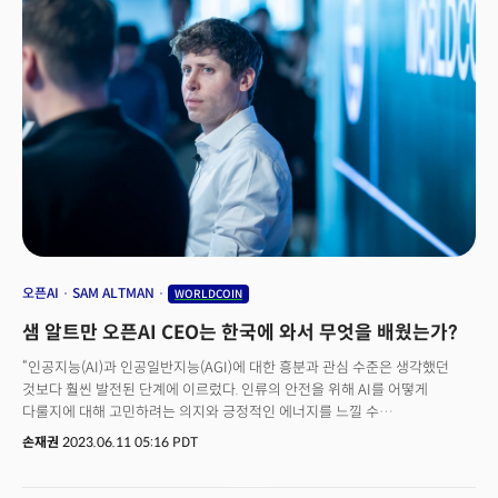
society will distribute access to artificial general intelligence(AGI)
systems and the benefits they offer, as well as how we will
differentiate between tasks performed by people and those
generated by machines. Currently, we do not have the answers to
any of these questions, yet” said OpenAI CEO Sam Altman in a
meetup event held on Saturday in Seoul.“Society will have to figure
out more as we go along, and if something like Worldcoin can work, I
think that's a quite interesting new tool for humanity,” he
added.While his leadership at OpenAI is widely recognized, but it is
lesser known that he also co-founded other companies. One of these
businesses is Worldcoin, which focuses on developing a system
aimed at confirming a person’s identity and offering universal basic
incomes, or UBIs, to people.“One of the first things we thought we
had to solve is every human being receive one identity and we
오픈AI
SAM ALTMAN
WORLDCOIN
started the project to launch a new currency and distribute it to all
샘 알트만 오픈AI CEO는 한국에 와서 무엇을 배웠는가?
human beings,” said Alex, adding that they could not rely on the
existing government identity systems, which can be vulnerable to
“인공지능(AI)과 인공일반지능(AGI)에 대한 흥분과 관심 수준은 생각했던
manipulation.The OpenAI CEO co-founded Worldcoin with Alex
것보다 훨씬 발전된 단계에 이르렀다. 인류의 안전을 위해 AI를 어떻게
Blania in 2019 based on the belief that the emergence of highly
다룰지에 대해 고민하려는 의지와 긍정적인 에너지를 느낄 수
performing AI could pose existential threats to humans.Indeed, it is
있었다”더밀크는 지난 10일 서울 강남구 해시드 라운지에서 열린 '월드코인
손재권
2023.06.11 05:16 PDT
expected that humans will experience job losses as AI technology
밋업' 이벤트에서 샘 알트만 오픈AI 창업자와 대담을 진행했다. 월드코인에
continues to evolve down the road. Some news reports have already
대한 샌프란시스코 인터뷰를 계기로 월드코인 측으로 부터 대담 사회를 제안
highlighted job culling in certain areas, including marketing.In its