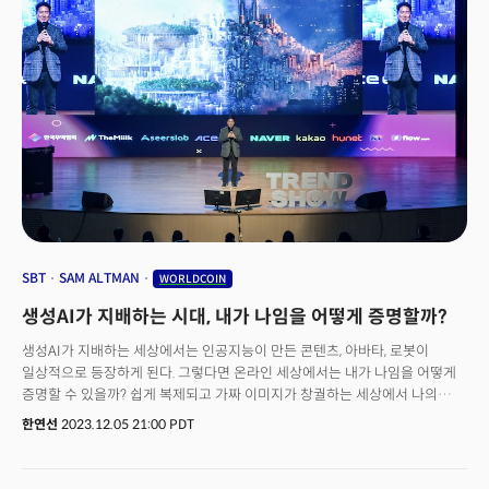
여기에 도널드 트럼프 미국 전 대통령, 유명 투자자 빌 애크, 마이클 세일러
마이크로스트레터지 창업자 등의 발언과 행보가 투심을 자극, 8만달러설까지
나오는 중이다. 👉 "비트코인, 지금 들어가도 되나요?" 2024년 Ver.
SBT
SAM ALTMAN
WORLDCOIN
생성AI가 지배하는 시대, 내가 나임을 어떻게 증명할까?
생성AI가 지배하는 세상에서는 인공지능이 만든 콘텐츠, 아바타, 로봇이
일상적으로 등장하게 된다. 그렇다면 온라인 세상에서는 내가 나임을 어떻게
증명할 수 있을까? 쉽게 복제되고 가짜 이미지가 창궐하는 세상에서 나의
얼굴이나 이름, 소속이 나의 '아이덴티티(Identity: 정체성)'가 될 수 있을까?
한연선
2023.12.05 21:00 PDT
지난달 24일 서울 코엑스에서 더밀크와 한국무역협회가 공동주최한
‘트렌드쇼2024’에서 한양대 창의융합교육원 조교수 장동선 박사는
“아이덴티티의 미래(The Future of Identity)”라는 주제로 인공지능 시대