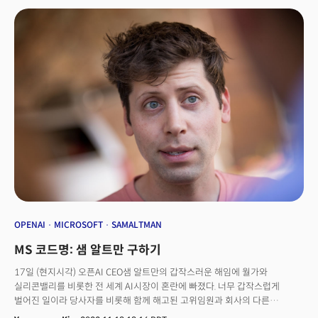
아이덴티티 기술의 방향과 의미에 대해 발표했다.
OPENAI
MICROSOFT
SAMALTMAN
MS 코드명: 샘 알트만 구하기
17일 (현지시각) 오픈AI CEO샘 알트만의 갑작스러운 해임에 월가와
실리콘밸리를 비롯한 전 세계 AI시장이 혼란에 빠졌다. 너무 갑작스럽게
벌어진 일이라 당사자를 비롯해 함께 해고된 고위임원과 회사의 다른
운영진들도 '쿠데타' 직전에 소식을 들었다고 한다.이런 가운데 오픈AI의 주요