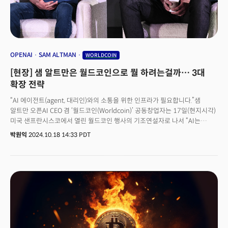
OPENAI
SAM ALTMAN
WORLDCOIN
[현장] 샘 알트만은 월드코인으로 뭘 하려는걸까… 3대
확장 전략
“AI 에이전트(agent, 대리인)와의 소통을 위한 인프라가 필요합니다.”샘
알트만 오픈AI CEO 겸 ‘월드코인(Worldcoin)’ 공동창업자는 17일(현지시각)
미국 샌프란시스코에서 열린 월드코인 행사의 기조연설자로 나서 “AI는
수많은 AI 에이전트가 일하는 세상을 상상해 왔다”며 이같이 말했다. 인간의
박원익
2024.10.18 14:33 PDT
개입 없이 스스로 판단·행동할 수 있는 AI 에이전트가 등장하고, 이를 널리
활용하는 미래를 상상하며 월드코인을 설립했다는 설명이다. 월드코인은
2019년 샘 알트만과 알렉스 블라니아가 공동으로 설립한 블록체인
프로젝트다. 그는 “AI는 인류가 만들어낸 가장 강력한 도구가 될 것”이라며
“이런 사회에 필요한 건 모든 종류의 사물 간에 자원을 주고받을 수 있는
인프라”라고 했다. 사람처럼 행동하는 AI 에이전트가 많아질 경우 AI
에이전트와 사람이 안전하게 소통할 수 있는 인프라 및 네트워크가 중요해질
수밖에 없다는 것이다. 월드코인은 이날 프로젝트의 기반이 되는 블록체인인
‘월드체인(World Chain)’ 메인넷 가동을 시작했다고 밝혔다. 또 프로젝트