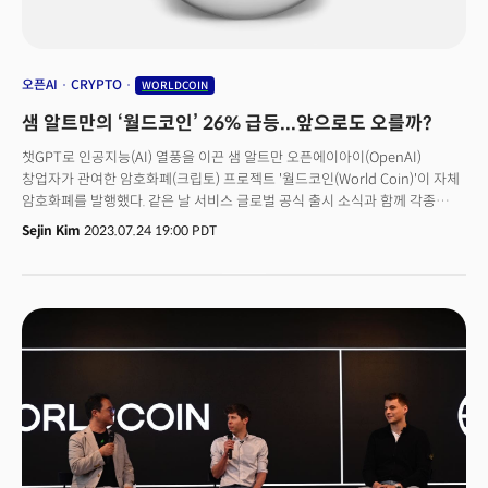
사용자를 보유하고 있습니다. 나이키는 지난해 디지털 수익의 거의 절반이
나이키 트레이닝클럽, 런클럽 등 자사 건강 앱에서 발생했다고 밝혔습니다.
나이앤틱도 포켓몬슬립으로 이 시장을 노립니다. 2016년 회사가 개발한
포켓몬고는 출시 이후 10억회 다운로드 수를 기록한 데 이어 2020년에는
오픈AI
CRYPTO
WORLDCOIN
인앱 결제건수가 연간 10억회를 넘었습니다. 이후 농구, 해리포터 등을 가미한
샘 알트만의 ‘월드코인’ 26% 급등...앞으로도 오를까?
신작들을 선보였지만 이렇다 할 히트작이 없었죠. 이에 회사는 건강이라는
트렌드에 맞춘 포켓몬슬립을 출시, 오랜만에 웃음을 짓고 있습니다. 2023년
챗GPT로 인공지능(AI) 열풍을 이끈 샘 알트만 오픈에이아이(OpenAI)
2월 모닝컨설트 데이터에 따르면 미국 성인의 40% 이상이 건강 앱을
창업자가 관여한 암호화폐(크립토) 프로젝트 '월드코인(World Coin)'이 자체
사용하고 있으며 이 중 50% 이상이 매일 건강 앱을 확인하는 것으로
암호화폐를 발행했다. 같은 날 서비스 글로벌 공식 출시 소식과 함께 각종
나타났습니다. 건강 앱 사용량은 2018년 12월 이후 6%, 웨어러블기기
계획들을 쏟아내며 시장의 주목을 받고 있다. 다만 규제의 사각지대에서
Sejin Kim
2023.07.24 19:00 PDT
사용은 8% 증가했습니다.
홍채라는 민감정보를 수집해 사업한다는 점에서 여전히 우려가 나온다.
월드코인재단은 24일(현지시각) 보도자료를 내어 월드코인이 글로벌 시장에
정식으로 서비스를 출시하고, 자체 암호화폐인 월드코인(WLD)을 발행했다고
밝혔다. 월트코인프로토콜의 사업은 크게 신원인증 프로그램인 월드아이디
(World ID)과 월드코인(WLD)으로 나뉜다. 👉 월드ID는 일종의 디지털
여권을 표방한다. 프로젝트의 홍채 인식장치 ‘오브(Orb)’를 연동, 사용자의
홍채 등 정보를 수집해 발급한다. 재단은 월드ID를 받는 데 필요한 오브를
20개국 35개 이상 도시로 확장한다는 목표를 내세웠다. 현재 오브는 독일,
영국, 아랍에미리트 두바이, 멕시코, 미국, 한국, 일본 등지에서 200개가
운영되고 있다. 회사는 지난 18개월 동안 진행한 베타테스트 기간에 200만명
이상의 사용자가 홍채를 등록했다고 밝혔다. 👉 암호화폐 WLD는 생태계
토큰으로 자체 암호화폐 지갑 앱인 월드앱(World App)에서 거래를 지원한다.