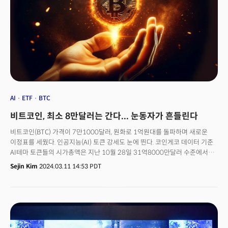
규모 확대에 따라 브랜드명을 월드코인에서 ‘월드 네트워크(world network,
줄이면 world)’로 바꾸고 월드체인, 월드ID(자격 증명), 월드코인 세 가지
기둥을 중심으로 프로젝트를 운영하겠다고 했다.
AI
ETF
BTC
비트코인, 최소 8만달러는 간다... 눈동자가 흔들린다
비트코인(BTC) 가격이 7만1000달러, 원화로 1억원대를 돌파하며 새로운
이정표를 세웠다. 인공지능(AI) 토큰 강세도 눈에 띈다. 코인게코 데이터 기준
AI테마 토큰들의 시가총액은 지난 10월 28일 31억8000만달러 수준에서
11일(현지시각) 282억달러로 800%가량 급증했다. 렌더(RNDR)는 412%,
Sejin Kim
2024.03.11 14:53 PDT
페치에이아이(FET)는 708%, 싱귤레러티넷(AGIX)는 456%, 아카시네트워크
(AKT)는 540%가량 올랐다. 비트겟 데이터 기준 2월에만 AI 토큰 거래량은
400% 증가했다. 월드코인(WLD)의 완전희석가치(FDV)는 964억달러로
오픈AI 추정 가치보다 높다. FDV는 최대 공급량 기준 시가총액 추정치다. WLD
발행 일정에 따라 FDV가 실현되기까지는 수년이 걸릴 수 있다.암호화폐
(크립토) 상승세 지속 배경엔 ‘후회’하는 기관의 자금이 뒤늦게 몰린 게 크다.