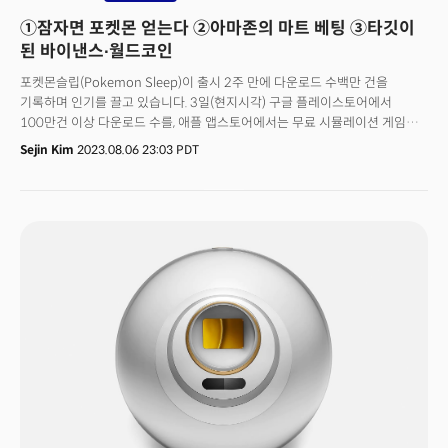
①잠자면 포켓몬 얻는다 ②아마존의 마트 베팅 ③타깃이
된 바이낸스∙월드코인
포켓몬슬립(Pokemon Sleep)이 출시 2주 만에 다운로드 수백만 건을
기록하며 인기를 끌고 있습니다. 3일(현지시각) 구글 플레이스토어에서
100만건 이상 다운로드 수를, 애플 앱스토어에서는 무료 시뮬레이션 게임
상위 2위에 있죠. 포켓몬고의 개발사 나이앤틱(Niantic)이 만든 포켓몬슬립은
Sejin Kim
2023.08.06 23:03 PDT
일종의 수면 건강 앱입니다. 사용자가 앱을 켜놓고 자면 앱은 사용자의 수면을
계측해 수면 시간, 깊이 등을 분석한 수면 리포트와 함께 보상을 제공하죠. 앱
게임의 핵심은 수면 계측입니다. 스마트폰에 게임을 구동한 뒤 ‘잠자기’를
누르면 자동으로 계측을 시작하고 잠에서 깬 뒤 계측 종료 버튼을 눌러 수면
시간을 기록할 수 있습니다. 수면은 깊이에 따라 꾸벅꾸벅, 새근새근, 쿨쿨
3단계로 나뉩니다. 비율에 따라 그날의 수면 타입이 정해지고 사용자와 같은
특성을 가진 포켓몬이 모여들죠. 사용자는 아침에 이를 확인할 수 있습니다.
포켓몬을 위한 과자 포켓사블레, 잠만보의 성장을 위한 나무열매, 수면계측 후
지급하는 꿈의 조각 등으로 게임 요소를 더했습니다. 👉 1만보∙마음챙김…
건강 앱 열풍건강앱은 사용을 많이 해도 사용자가 핸드폰 사용량에 대한
죄책감을 덜 수 있는 특징이 있습니다. 이는 곧 장기체류와 앱 수익으로
이어지죠. 이에 건강∙식단관리 앱 마이피트니스팔(MyFitnessPal), 명상 앱 캄
(Calm), 나이키 등이 건강 앱 시장을 두고 각축전을 벌이고 있습니다.
마이피트니스팔은 2억명 이상의 사용자를 보유하고 있으며 수익의 대부분이
구독에서 나오죠. 캄은 명상에 연 70달러를 지불하는 400만명 이상의