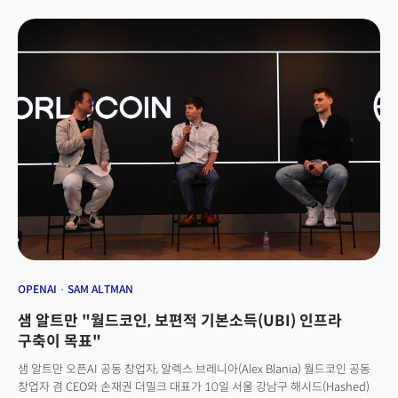
받아 성사됐으며 더밀크는 '월드코인 밋업' 이벤트를 공동 주관하게 됐다. 샘
report in March, Goldman Sachs forecasted that 18 percent of work
알트만과 오픈AI의 '월드투어' 이벤트 중 월드코인 밋업이 개최된 것은 한국이
globally could be computerized, affecting approximately 300 million
처음이었다. 샘 알트만은 오픈AI 를 창업한 후 그가 생각하는 인공지능의
full-time jobs worldwide.The Worldcoin co-founders believed that
문제를 해결하기 위해 몇몇 스타트업을 공동 창업하거나 투자를 했다.
they could mitigate such threats with cryptocurrency and blockchain.
월드코인은 그 중 하나다. 홍채스캔 기술을 활용해 안전한 가상자산
They hope to utilize iris scanning technology to distinguish humans
월드코인을 만들겠다는 취지로 지난 2019년 설립됐다.샘 알트만과의 대담은
from AI as a form of 'proof of personhood' and store such data on a
10일 오전 11시에 시작됐다. 샘 알트만은 11시 대담을 시작하기 직엔 베이징
blockchain system to enable safe and transparent transactions.In
AI 아카데미(Beijing Academy of Artificial Intelligence)에서 주최한
May, it was reported that the Worldcoin project was close to finalizing
이벤트에서 기조연설을 화상으로 진행했다. 이후에 바로 대담을 시작했다.
an investment deal to raise $100 million in funding, with a corporate
시간을 쪼개서 오픈AI와 그의 비전과 생각을 알리고 전파하기에 바쁜 모습의
value of $3 billion. Last year, they successfully completed the Series A
한 단면이었다.이번 샘 알트만과의 대담 사회를 맡고 준비하면서 샘 알트만과
round led by investment firm a16z. Among Worldcoin's investors are
직접 대화 하고 1박 2일간 이뤄진 그의 방한 마지막 일정을 함께할 수 있었다.
Khosla Ventures, Coinbase Ventures, Digital Currency Group, and
샘 알트만 CEO는 방한 첫날인 지난 9일 ,63스퀘어에서 열린 ’K-Startups
LinkedIn co-founder Reid Hoffman.This funding is expected to be
meet OpenAI‘에서 대담했으며 오후에는 ‘샘 알트만 대표와의 좌담회’를
used to mint the Worldcoin cryptocurrency and launch the World
열었다. 이후엔 용산을 방문, 윤석열 대통령과 대담을 진행했으며 숙소는 서울
App, which will allow people to earn Worldcoin tokens by scanning
광화문 포시즌 호텔을 이용했다.
their irises with a scanning device, called Orb. These tokens, stored on
OPENAI
SAM ALTMAN
a distributed ledger, can be used to purchase goods and services on
the Worldcoin platform.Meanwhile, Altman, along with other OpenAI
샘 알트만 "월드코인, 보편적 기본소득(UBI) 인프라
executives, has been on a month-long world tour to visit multiple
구축이 목표"
cities across the globe, including Tokyo, London, Tel Aviv, and New
Delhi.On his first day in Seoul on Friday, Altman participated in a
샘 알트만 오픈AI 공동 창업자, 알렉스 브레니아(Alex Blania) 월드코인 공동
conference with around 100 local startups. Later that day, he had a
창업자 겸 CEO와 손재권 더밀크 대표가 10일 서울 강남구 해시드(Hashed)