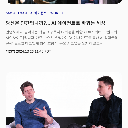
SAM ALTMAN
AI 에이전트
WORLD
당신은 인간입니까?... AI 에이전트로 바뀌는 세상
안녕하세요, 앞서가는 더밀크 구독자 여러분을 위한 AI 뉴스레터 [박원익의
AI인사이트]입니다. 매주 수요일 발행하는 ‘AI인사이트’를 통해 AI 리더들의
전략, 글로벌 테크업계 최신 흐름 및 중요 시그널을 놓치지 말고
확인하세요! “스테이블코인(Stablecoin, 달러 등 기존 법정통화에 가치를
박원익
2024.10.23 11:43 PDT
고정해 변동성을 줄인 암호화폐)은 금융 서비스를 위한 상온
초전도체입니다.”글로벌 핀테크 기업 스트라이프를 이끄는 패트릭 콜리슨
CEO는 21일(현지시각) “스트라이프는 세계 최고의 스테이블코인 인프라를
구축할 것”이라며 이렇게 말했습니다. 스트라이프는 이날 스테이블코인 결제
플랫폼 ‘브릿지(Bridge)’를 11억달러(약 1조5000억원)에
인수했습니다. 기술업계에서는 AI 기술과 블록체인의 융합도 적극적으로
시도되고 있습니다. 샘 알트만 오픈AI CEO가 설립한 ‘월드코인
(Worldcoin)’이 대표적 사례입니다. 블록체인과 핀테크 못지않게 시너지
효과가 크다는 주장입니다.