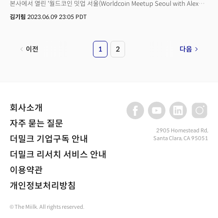
meeting with South Korean President Yoon Suk Yeol.Throughout a
본사에서 열린 '월드코인 밋업 서울(Worldcoin Meetup Seoul with Alex
series of meetings with President Yoon and top government officials,
Blania and Sam Altman)' 행사에서 파이어사이드 챗을 진행했다. 오픈AI는
김기림
2023.06.09 23:05 PDT
he discussed future collaboration and measures to address
생성AI 붐을 일으킨 '챗GPT'를 개발사다. 행사에서는 월드코인의 홍채인식
challenges posed by the AI technology.He said the world tour gave
기구 '오브(Orb)'를 체험할 수 있는 기회가 제공 됐으며, 국내외 주요 오피니언
him an opportunity to gauge the level of excitement and the level of
리더들이 참석해 다양한 인사이트를 얻을 수 있는 네트워크 자리도
이전
1
2
다음
focus on artificial general intelligence(AGI), a term used to describe
있었다. 다음은 샘 알트만 오픈AI 공동 창업자, 알렉스 블라이나 월드코인
an AI solution that outperform humans in all aspects.“The
창업자 겸 CEO와 손재권 더밀크 대표의 일문일답이다.
willingness of world leaders to come together and try to figure out
how we address AGI safety is also more advanced than I realized,”
said Altman, adding “And what we mostly observe is the energy and
the optimism surrounding what we were already doing.”The
회사소개
Saturday event was hosted by WorldCoin and co-organized by
Silicon Valley news media firm The Miilk.
자주 묻는 질문
2905 Homestead Rd,
더밀크 기업구독 안내
Santa Clara, CA 95051
더밀크 리서치 서비스 안내
이용약관
개인정보처리방침
© The Miilk. All rights reserved.