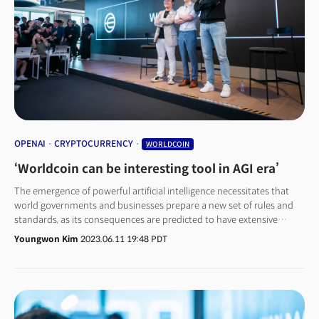
몇몇 스타트업을 공동 창업하거나 투자를 했습니다. 그는 세계 최대 스타트업
엑셀러레이터인 Y콤비네이터의 대표를 지냈습니다. 문제를 발견하고 이를
'스타트업' 투자, 발굴, 육성을 통해 해결하겠다는 의지와 방법론이 체화된
인물입니다. 월드코인은 그 중 하나입니다. 때문에 오픈AI의 월드투어 중에
'월드코인' 밋업 이벤트를 열었고 이 자리에서는 보편적기본소득(Universal
Basic Income, UBI)에 대해 집중적으로 질문이 오갔습니다.
OPENAI
CRYPTOCURRENCY
WORLDCOIN
‘Worldcoin can be interesting tool in AGI era’
The emergence of powerful artificial intelligence necessitates that
world governments and businesses prepare a new set of rules and
standards, as its consequences are predicted to have extensive
impacts across different fields. Some argue that millions of people
Youngwon Kim
2023.06.11 19:48 PDT
are expected to lose their jobs, while others believe that AI will
enhance human productivity and efficiency.Sam Altman, the OpenAI
CEO who is behind the beginning of the recent AI phenomenon, said
cryptocurrency and blockchain technology can address some of the
issues arising from AI.“Certainly, there are big questions, such as how