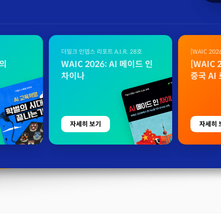
더밀크 인뎁스 리포트 A.I.R. 28호
[WAIC 20
자료
벌의
WAIC 2026: AI 메이드 인
[WAIC
차이나
중국 AI
자세히 보기
자세히 