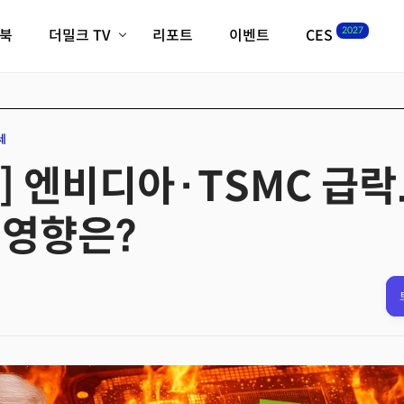
2027
이북
더밀크 TV
리포트
이벤트
CES
전체기사
K-웨이브
최신비디오
비디오
스타트업
혁신원정대
역사 및 개요
세
인자기(사람,돈,기술 이야기)
 엔비디아·TSMC 급락.
필드 가이드
크리스의 뉴욕 시그널
CES2027 with TheM
 영향은?
더밀크 아카데미
더웨이브/트렌드쇼
밸리토크