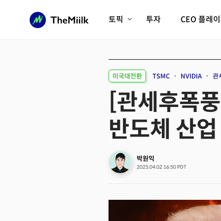
토픽
투자
CEO 플레
에이전틱AI시대
롱제비티/헬스케어
인프라/에너지
미국대전환
미국대전환
TSMC
NVIDIA
관
피지컬AI/로봇
디지털자산
[관세후폭풍]
AX비즈니스혁명
미래 교육/직업
반도체 산업
전체 기사 보기
박원익
2025.04.02 16:50 PDT