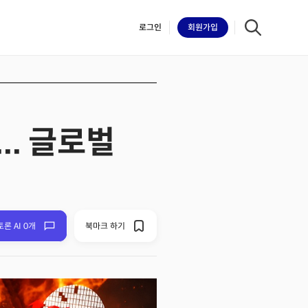
로그인
회원
가입
.. 글로벌
iilk
토론 AI 0개
북마크 하기